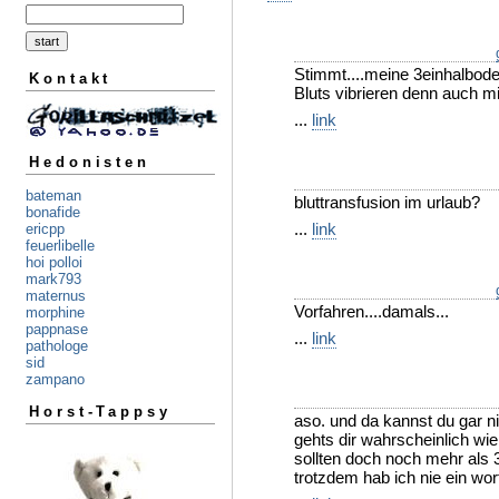
Stimmt....meine 3einhalbod
Kontakt
Bluts vibrieren denn auch mit
...
link
Hedonisten
bateman
bluttransfusion im urlaub?
bonafide
...
link
ericpp
feuerlibelle
hoi polloi
mark793
maternus
Vorfahren....damals...
morphine
pappnase
...
link
pathologe
sid
zampano
Horst-Tappsy
aso. und da kannst du gar n
gehts dir wahrscheinlich wie
sollten doch noch mehr als 
trotzdem hab ich nie ein wort