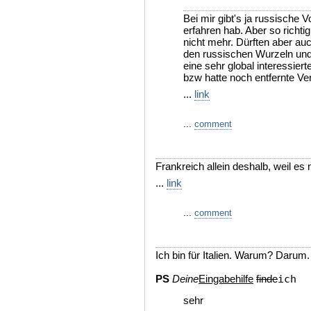
Bei mir gibt's ja russische 
erfahren hab. Aber so richti
nicht mehr. Dürften aber au
den russischen Wurzeln un
eine sehr global interessier
bzw hatte noch entfernte Ve
...
link
...
comment
Frankreich allein deshalb, weil es ni
...
link
...
comment
Ich bin für Italien. Warum? Darum.
PS
Deine
Eingabehilfe
finde
ich
sehr