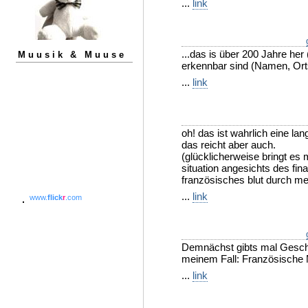
...
link
...das is über 200 Jahre h
Muusik & Muuse
erkennbar sind (Namen, O
...
link
oh! das ist wahrlich eine lan
das reicht aber auch.
(glücklicherweise bringt es 
situation angesichts des fina
französisches blut durch me
...
link
www.
flick
r
.com
Demnächst gibts mal Geschic
meinem Fall: Französische Min
...
link