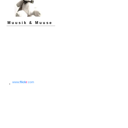
Muusik & Muuse
www.
flick
r
.com