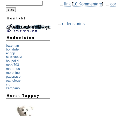
...
link
[
10 Kommentare
] ...
co
Kontakt
...
older stories
Hedonisten
bateman
bonafide
ericpp
feuerlibelle
hoi polloi
mark793
maternus
morphine
pappnase
pathologe
sid
zampano
Horst-Tappsy