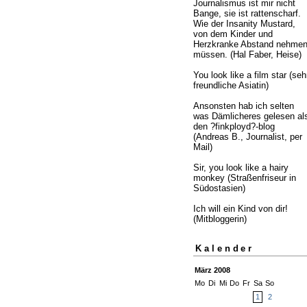
Journalismus ist mir nicht
Bange, sie ist rattenscharf.
Wie der Insanity Mustard,
von dem Kinder und
Herzkranke Abstand nehme
müssen. (Hal Faber, Heise)
You look like a film star (seh
freundliche Asiatin)
Ansonsten hab ich selten
was Dämlicheres gelesen al
den ?finkployd?-blog
(Andreas B., Journalist, per
Mail)
Sir, you look like a hairy
monkey (Straßenfriseur in
Südostasien)
Ich will ein Kind von dir!
(Mitbloggerin)
Kalender
März 2008
Mo
Di
Mi
Do
Fr
Sa
So
1
2