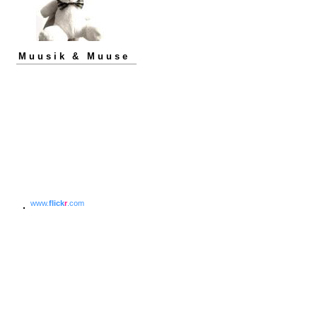
Muusik & Muuse
www.
flick
r
.com