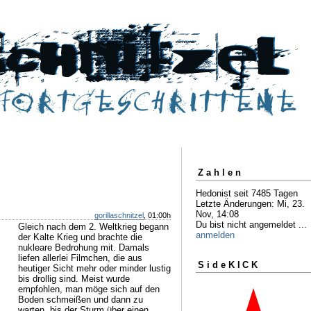
Zahlen
Hedonist seit 7485 Tagen
Letzte Änderungen: Mi, 23.
Nov, 14:08
gorillaschnitzel
, 01:00h
Du bist nicht angemeldet ...
Gleich nach dem 2. Weltkrieg begann
anmelden
der Kalte Krieg und brachte die
nukleare Bedrohung mit. Damals
liefen allerlei Filmchen, die aus
SideKICK
heutiger Sicht mehr oder minder lustig
bis drollig sind. Meist wurde
empfohlen, man möge sich auf den
Boden schmeißen und dann zu
warten, bis der Sturm über einen