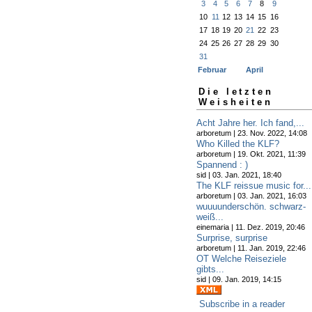
3
4
5
6
7
8
9
10
11
12
13
14
15
16
17
18
19
20
21
22
23
24
25
26
27
28
29
30
31
Februar
April
Die letzten
Weisheiten
Acht Jahre her. Ich fand,...
arboretum | 23. Nov. 2022, 14:08
Who Killed the KLF?
arboretum | 19. Okt. 2021, 11:39
Spannend : )
sid | 03. Jan. 2021, 18:40
The KLF reissue music for...
arboretum | 03. Jan. 2021, 16:03
wuuuunderschön. schwarz-
weiß...
einemaria | 11. Dez. 2019, 20:46
Surprise, surprise
arboretum | 11. Jan. 2019, 22:46
OT Welche Reiseziele
gibts...
sid | 09. Jan. 2019, 14:15
Subscribe in a reader