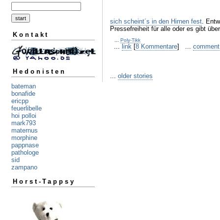
sich scheint´s in den Hirnen fest
. Entw
Pressefreiheit für alle oder es gibt übe
Kontakt
...
Poly-Tikk
...
link
[
8 Kommentare
] ...
comment
Hedonisten
...
older stories
bateman
bonafide
ericpp
feuerlibelle
hoi polloi
mark793
maternus
morphine
pappnase
pathologe
sid
zampano
Horst-Tappsy