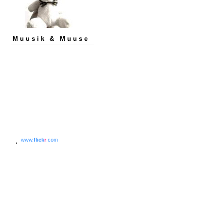
Muusik & Muuse
www.
flick
r
.com