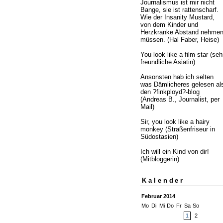
Journalismus ist mir nicht
Bange, sie ist rattenscharf.
Wie der Insanity Mustard,
von dem Kinder und
Herzkranke Abstand nehme
müssen. (Hal Faber, Heise)
You look like a film star (seh
freundliche Asiatin)
Ansonsten hab ich selten
was Dämlicheres gelesen al
den ?finkployd?-blog
(Andreas B., Journalist, per
Mail)
Sir, you look like a hairy
monkey (Straßenfriseur in
Südostasien)
Ich will ein Kind von dir!
(Mitbloggerin)
Kalender
Februar 2014
Mo
Di
Mi
Do
Fr
Sa
So
1
2