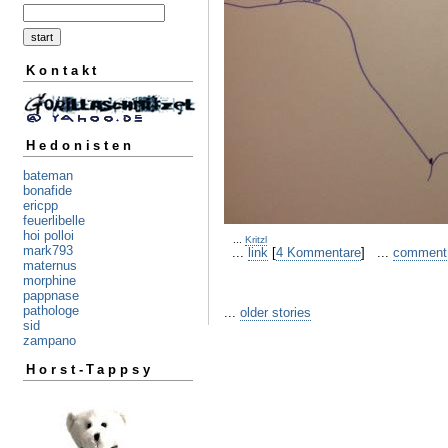
Kontakt
Hedonisten
bateman
bonafide
ericpp
feuerlibelle
hoi polloi
...
Kritzl
mark793
...
link
[
4 Kommentare
] ...
comment
maternus
morphine
pappnase
pathologe
...
older stories
sid
zampano
Horst-Tappsy