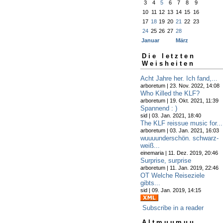
3
4
5
6
7
8
9
10
11
12
13
14
15
16
17
18
19
20
21
22
23
24
25
26
27
28
Januar
März
Die letzten
Weisheiten
Acht Jahre her. Ich fand,...
arboretum | 23. Nov. 2022, 14:08
Who Killed the KLF?
arboretum | 19. Okt. 2021, 11:39
Spannend : )
sid | 03. Jan. 2021, 18:40
The KLF reissue music for...
arboretum | 03. Jan. 2021, 16:03
wuuuunderschön. schwarz-
weiß...
einemaria | 11. Dez. 2019, 20:46
Surprise, surprise
arboretum | 11. Jan. 2019, 22:46
OT Welche Reiseziele
gibts...
sid | 09. Jan. 2019, 14:15
Subscribe in a reader
Altmuumuu