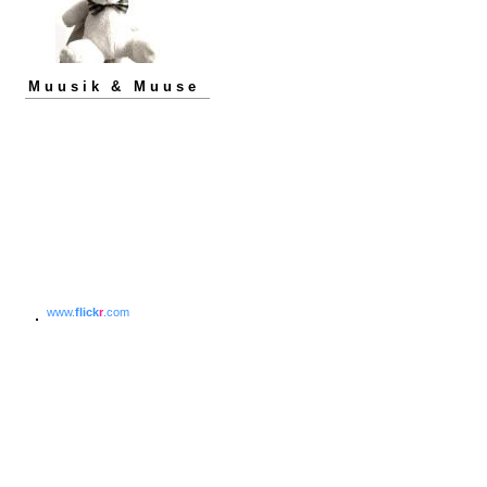
Muusik & Muuse
www.
flick
r
.com