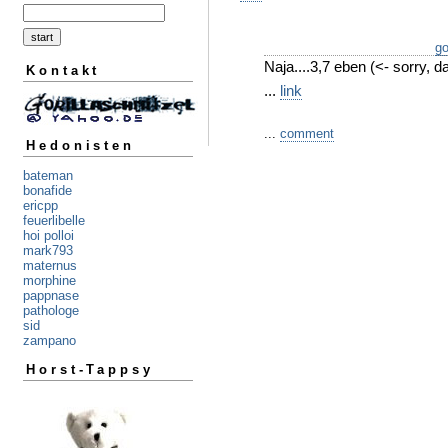
go
Naja....3,7 eben (<- sorry, da
Kontakt
...
link
...
comment
Hedonisten
bateman
bonafide
ericpp
feuerlibelle
hoi polloi
mark793
maternus
morphine
pappnase
pathologe
sid
zampano
Horst-Tappsy