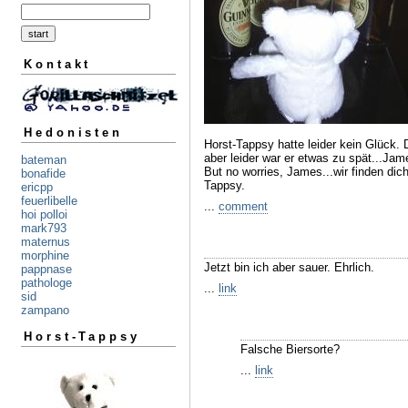
Kontakt
Hedonisten
Horst-Tappsy hatte leider kein Glück.
aber leider war er etwas zu spät...J
bateman
But no worries, James...wir finden dich
bonafide
Tappsy.
ericpp
feuerlibelle
...
comment
hoi polloi
mark793
maternus
morphine
Jetzt bin ich aber sauer. Ehrlich.
pappnase
pathologe
...
link
sid
zampano
Horst-Tappsy
Falsche Biersorte?
...
link