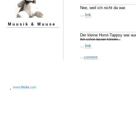
Nee, weil ich nicht da war.
...
link
Muusik & Muuse
Der kleine Horst-Tappsy war au
ihm schon lassen können...
...
link
...
comment
www.
flick
r
.com