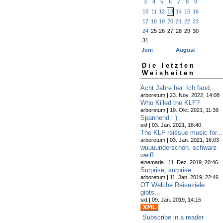
3
4
5
6
7
8
9
10
11
12
13
14
15
16
17
18
19
20
21
22
23
24
25
26
27
28
29
30
31
Juni
August
Die letzten
Weisheiten
Acht Jahre her. Ich fand,...
arboretum | 23. Nov. 2022, 14:08
Who Killed the KLF?
arboretum | 19. Okt. 2021, 11:39
Spannend : )
sid | 03. Jan. 2021, 18:40
The KLF reissue music for...
arboretum | 03. Jan. 2021, 16:03
wuuuunderschön. schwarz-
weiß...
einemaria | 11. Dez. 2019, 20:46
Surprise, surprise
arboretum | 11. Jan. 2019, 22:46
OT Welche Reiseziele
gibts...
sid | 09. Jan. 2019, 14:15
Subscribe in a reader