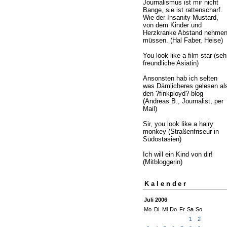
Journalismus ist mir nicht
Bange, sie ist rattenscharf.
Wie der Insanity Mustard,
von dem Kinder und
Herzkranke Abstand nehme
müssen. (Hal Faber, Heise)
You look like a film star (seh
freundliche Asiatin)
Ansonsten hab ich selten
was Dämlicheres gelesen al
den ?finkployd?-blog
(Andreas B., Journalist, per
Mail)
Sir, you look like a hairy
monkey (Straßenfriseur in
Südostasien)
Ich will ein Kind von dir!
(Mitbloggerin)
Kalender
Juli 2006
Mo
Di
Mi
Do
Fr
Sa
So
1
2