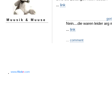
...
link
gori
Muusik & Muuse
Nein....die waren leider arg
...
link
...
comment
www.
flick
r
.com