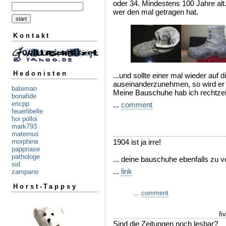
oder 34. Mindestens 100 Jahre alt.
wer den mal getragen hat.
Kontakt
Hedonisten
...und sollte einer mal wieder au
auseinanderzunehmen, so wird er 
bateman
Meine Bauschuhe hab ich rechtzeit
bonafide
ericpp
...
comment
feuerlibelle
hoi polloi
mark793
maternus
1904 ist ja irre!
morphine
pappnase
pathologe
... deine bauschuhe ebenfalls zu v
sid
...
link
zampano
Horst-Tappsy
...
comment
fi
Sind die Zeitungen noch lesbar?