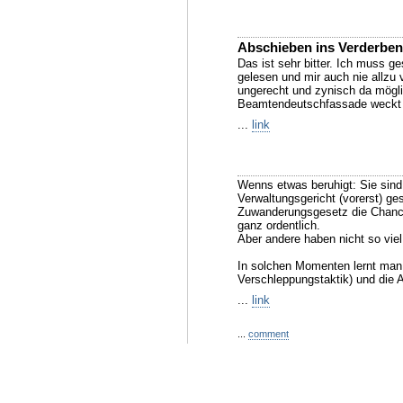
Abschieben ins Verderben
Das ist sehr bitter. Ich muss g
gelesen und mir auch nie allzu
ungerecht und zynisch da mögli
Beamtendeutschfassade weckt 
...
link
Wenns etwas beruhigt: Sie sind
Verwaltungsgericht (vorerst) ges
Zuwanderungsgesetz die Chance
ganz ordentlich.
Aber andere haben nicht so viel
In solchen Momenten lernt man d
Verschleppungstaktik) und die A
...
link
...
comment