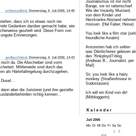
Journalismus ist mir nicht
Bange, sie ist rattenscharf.
Wie der Insanity Mustard,
schluesselkind
, Donnerstag, 6. Juli 2006, 14:40
von dem Kinder und
Herzkranke Abstand nehme
estehen, dass ich so etwas noch nie
müssen. (Hal Faber, Heise)
 viele Gedanken darüber gemacht habe, wie
cherweise geurteilt wird. Diese Form von
You look like a film star (seh
ungute Erinnerungen.
freundliche Asiatin)
Ansonsten hab ich selten
was Dämlicheres gelesen al
den ?finkployd?-blog
gorillaschnitzel
, Donnerstag, 6. Juli 2006, 14:43
(Andreas B., Journalist, per
 noch da. Die Abschieber sind vorm
Mail)
cheitert. Mittlerweile sind durch das
n als Härtefallregelung durchzugehen,
Sir, you look like a hairy
monkey (Straßenfriseur in
 Dusel...
Südostasien)
ann aber die Juristerei (und ihre gezielte
Ich will ein Kind von dir!
usländerbehörden richtig kennen...
(Mitbloggerin)
Kalender
Juli 2006
Mo
Di
Mi
Do
Fr
Sa
So
1
2