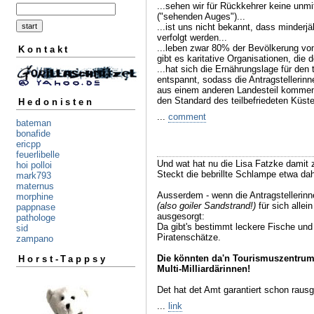
...sehen wir für Rückkehrer keine unmi
("sehenden Auges")...
...ist uns nicht bekannt, dass minderjä
verfolgt werden...
...leben zwar 80% der Bevölkerung vo
Kontakt
gibt es karitative Organisationen, die 
...hat sich die Ernährungslage für den 
entspannt, sodass die Antragstellerinn
aus einem anderen Landesteil kommen 
den Standard des teilbefriedeten Küsten
Hedonisten
...
comment
bateman
bonafide
ericpp
feuerlibelle
Und wat hat nu die Lisa Fatzke damit 
hoi polloi
Steckt die bebrillte Schlampe etwa dah
mark793
maternus
Ausserdem - wenn die Antragstellerinne
morphine
(also goiler Sandstrand!)
für sich alle
pappnase
ausgesorgt:
pathologe
Da gibt's bestimmt leckere Fische und
sid
Piratenschätze.
zampano
Die könnten da'n Tourismuszentrum
Horst-Tappsy
Multi-Milliardärinnen!
Det hat det Amt garantiert schon rausg
...
link