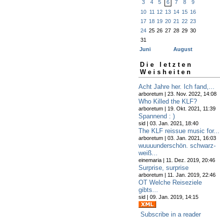
3
4
5
6
7
8
9
10
11
12
13
14
15
16
17
18
19
20
21
22
23
24
25
26
27
28
29
30
31
Juni
August
Die letzten
Weisheiten
Acht Jahre her. Ich fand,...
arboretum | 23. Nov. 2022, 14:08
Who Killed the KLF?
arboretum | 19. Okt. 2021, 11:39
Spannend : )
sid | 03. Jan. 2021, 18:40
The KLF reissue music for...
arboretum | 03. Jan. 2021, 16:03
wuuuunderschön. schwarz-
weiß...
einemaria | 11. Dez. 2019, 20:46
Surprise, surprise
arboretum | 11. Jan. 2019, 22:46
OT Welche Reiseziele
gibts...
sid | 09. Jan. 2019, 14:15
Subscribe in a reader