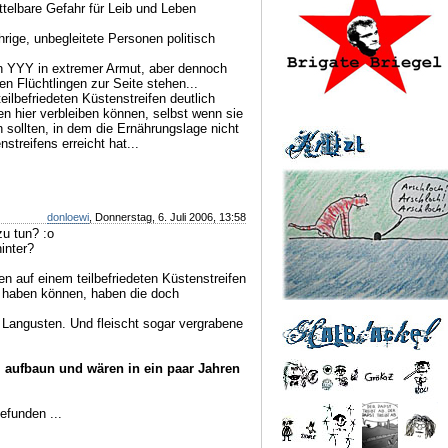
ttelbare Gefahr für Leib und Leben
hrige, unbegleitete Personen politisch
n YYY in extremer Armut, aber dennoch
den Flüchtlingen zur Seite stehen...
teilbefriedeten Küstenstreifen deutlich
en hier verbleiben können, selbst wenn sie
sollten, in dem die Ernährungslage nicht
streifens erreicht hat...
donloewi
, Donnerstag, 6. Juli 2006, 13:58
zu tun? :o
inter?
n auf einem teilbefriedeten Küstenstreifen
in haben können, haben die doch
 Langusten. Und fleischt sogar vergrabene
 aufbaun und wären in ein paar Jahren
efunden ...