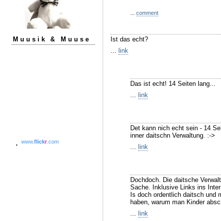
...
comment
Muusik & Muuse
Ist das echt?
...
link
Das ist echt! 14 Seiten lang...
...
link
Det kann nich echt sein - 14 Se
inner daitschn Verwaltung. :->
www.
flick
r
.com
...
link
Dochdoch. Die daitsche Verwaltu
Sache. Inklusive Links ins Inter
Is doch ordentlich daitsch und
haben, warum man Kinder absch
...
link