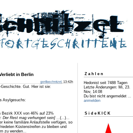
Zahlen
erliebt in Berlin
gorillaschnitzel
, 13:42h
Hedonist seit 7488 Tagen
"-Geschichte. Gut. Hier ist sie:
Letzte Änderungen: Mi, 23.
Nov, 14:08
Du bist nicht angemeldet ...
es Asylgesuchs:
anmelden
 im Bezirk XXX von 46% auf 23%
SideKICK
 Der Rest mag verhungert sein]
...(...)...
er keine familiäre Anlaufstelle verfügen, so
friedeten Küstenstreifen zu bleiben und
eim zu wenden...