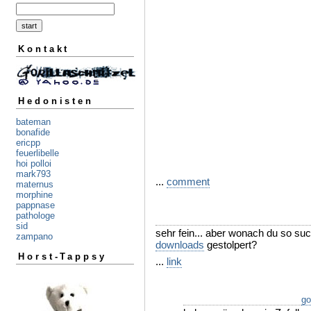
Kontakt
Hedonisten
bateman
bonafide
ericpp
feuerlibelle
hoi polloi
mark793
...
comment
maternus
morphine
pappnase
pathologe
sid
sehr fein... aber wonach du so such
zampano
downloads
gestolpert?
Horst-Tappsy
...
link
go