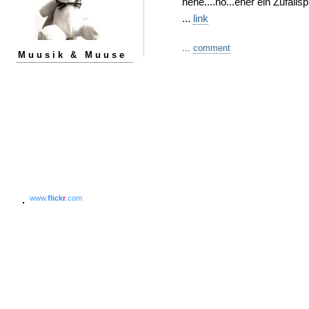
hehe....nö...eher ein Zufallsp
...
link
...
comment
Muusik & Muuse
www.
flick
r
.com