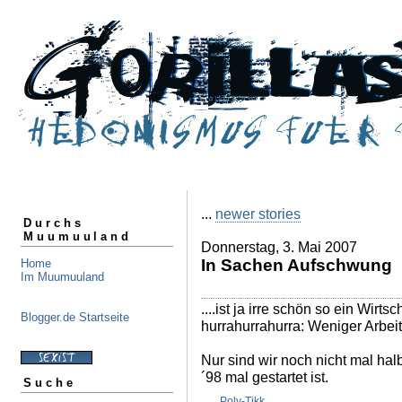
...
newer stories
Durchs
Muumuuland
Donnerstag, 3. Mai 2007
In Sachen Aufschwung
Home
Im Muumuuland
....ist ja irre schön so ein Wir
Blogger.de Startseite
hurrahurrahurra: Weniger Arbeit
Nur sind wir noch nicht mal ha
´98 mal gestartet ist.
Suche
...
Poly-Tikk