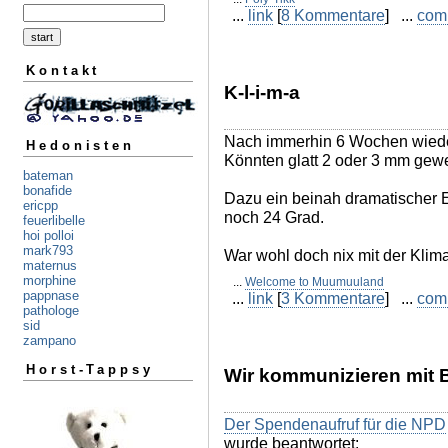
...
link
[
8 Kommentare
] ...
com
Kontakt
K-l-i-m-a
Nach immerhin 6 Wochen wiede
Hedonisten
Könnten glatt 2 oder 3 mm gew
bateman
bonafide
Dazu ein beinah dramatischer 
ericpp
noch 24 Grad.
feuerlibelle
hoi polloi
mark793
War wohl doch nix mit der Klim
maternus
morphine
...
Welcome to Muumuuland
pappnase
...
link
[
3 Kommentare
] ...
com
pathologe
sid
zampano
Horst-Tappsy
Wir kommunizieren mit 
Der Spendenaufruf für die NPD
wurde beantwortet: