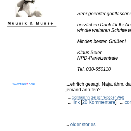
Sehr geehrter gorillaschni
Muusik & Muuse
herzlichen Dank für Ihr A
wir die weiteren Schritte 
Mit den besten Grüßen!
Klaus Beier
NPD-Parteizentrale
Tel. 030-650110
....ehrlich gesagt: Naja, ähm, d
www.
flick
r
.com
jemand anrufen?
...
Gorillaschnitzel schreibt der Welt
...
link
[
20 Kommentare
] ...
co
...
older stories