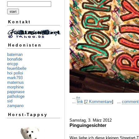
Kontakt
Hedonisten
bateman
bonafide
ericpp
feuerlibelle
hoi polloi
mark793
maternus
morphine
pappnase
pathologe
...
Art
sid
...
link
[
2 Kommentare
] ...
comment
zampano
Horst-Tappsy
Samstag, 3. März 2012
Pinguingesichter
Was liebe ich diese kleinen Streetart