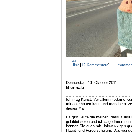
...
Art
...
link
[
12 Kommentare
] ...
commen
Donnerstag, 13. Oktober 2011
Biennale
Ich mag Kunst. Vor allem moderne Kun
mir anschauen kann und manchmal verr
dieses Mal.
Es gibt Leute die meinen, dass Kunst n
gebildet seien und ich sage Ihnen nun:
können Sie auch mit Halbwüxxigen guc
Haupt- und Förderschülern. Das wunder