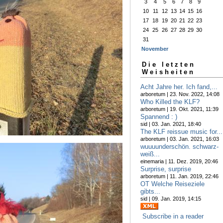
3
4
5
6
7
8
9
10
11
12
13
14
15
16
17
18
19
20
21
22
23
24
25
26
27
28
29
30
31
November
Die letzten
Weisheiten
Acht Jahre her. Ich fand,...
arboretum | 23. Nov. 2022, 14:08
Who Killed the KLF?
arboretum | 19. Okt. 2021, 11:39
Spannend : )
sid | 03. Jan. 2021, 18:40
The KLF reissue music for...
arboretum | 03. Jan. 2021, 16:03
wuuuunderschön. schwarz-
weiß...
einemaria | 11. Dez. 2019, 20:46
Surprise, surprise
arboretum | 11. Jan. 2019, 22:46
OT Welche Reiseziele
gibts...
sid | 09. Jan. 2019, 14:15
Subscribe in a reader