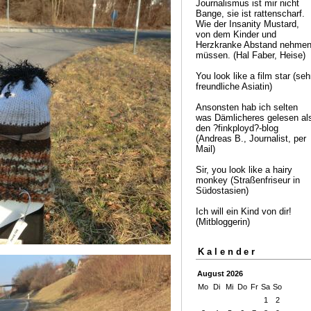
Journalismus ist mir nicht
Bange, sie ist rattenscharf.
Wie der Insanity Mustard,
von dem Kinder und
Herzkranke Abstand nehme
müssen. (Hal Faber, Heise)
You look like a film star (seh
freundliche Asiatin)
Ansonsten hab ich selten
was Dämlicheres gelesen al
den ?finkployd?-blog
(Andreas B., Journalist, per
Mail)
Sir, you look like a hairy
monkey (Straßenfriseur in
Südostasien)
Ich will ein Kind von dir!
(Mitbloggerin)
Kalender
August 2026
Mo
Di
Mi
Do
Fr
Sa
So
1
2