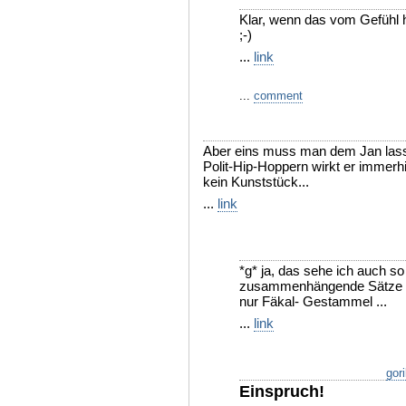
Klar, wenn das vom Gefühl h
;-)
...
link
...
comment
Aber eins muss man dem Jan lasse
Polit-Hip-Hoppern wirkt er immerhi
kein Kunststück...
...
link
*g* ja, das sehe ich auch s
zusammenhängende Sätze im
nur Fäkal- Gestammel ...
...
link
gori
Einspruch!