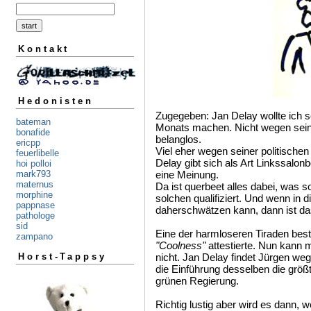
Kontakt
Hedonisten
Zugegeben: Jan Delay wollte ich
bateman
Monats machen. Nicht wegen seiner
bonafide
belanglos.
ericpp
Viel eher wegen seiner politische
feuerlibelle
Delay gibt sich als Art Linkssalo
hoi polloi
mark793
eine Meinung.
maternus
Da ist querbeet alles dabei, was
morphine
solchen qualifiziert. Und wenn in d
pappnase
daherschwätzen kann, dann ist das
pathologe
sid
Eine der harmloseren Tiraden besta
zampano
"Coolness"
attestierte. Nun kann m
Horst-Tappsy
nicht. Jan Delay findet Jürgen we
die Einführung desselben die größt
grünen Regierung.
Richtig lustig aber wird es dann, 