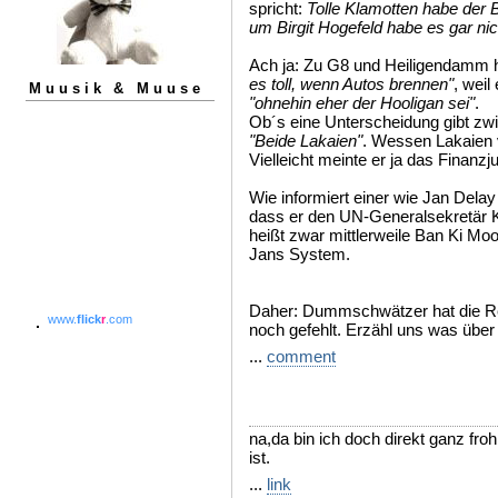
spricht:
Tolle Klamotten habe der 
um Birgit Hogefeld habe es gar ni
Ach ja: Zu G8 und Heiligendamm h
es toll, wenn Autos brennen"
, weil
Muusik & Muuse
"ohnehin eher der Hooligan sei"
.
Ob´s eine Unterscheidung gibt zw
"Beide Lakaien"
. Wessen Lakaien v
Vielleicht meinte er ja das Finanz
Wie informiert einer wie Jan Delay w
dass er den UN-Generalsekretär 
heißt zwar mittlerweile Ban Ki Moo
Jans System.
Daher: Dummschwätzer hat die Re
www.
flick
r
.com
noch gefehlt. Erzähl uns was über 
...
comment
na,da bin ich doch direkt ganz fro
ist.
...
link