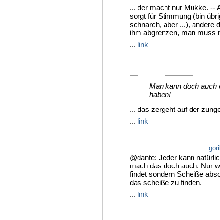
... der macht nur Mukke. -- A
sorgt für Stimmung (bin übr
schnarch, aber ...), andere 
ihm abgrenzen, man muss n
...
link
Man kann doch auch 
haben!
... das zergeht auf der zung
...
link
gori
@dante: Jeder kann natürlic
mach das doch auch. Nur wen
findet sondern Scheiße abso
das scheiße zu finden.
...
link