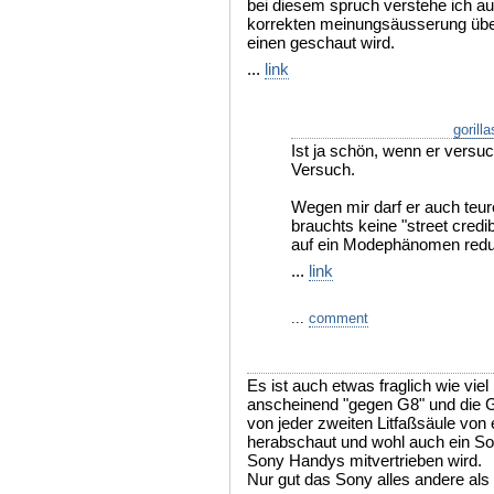
bei diesem spruch verstehe ich au
korrekten meinungsäusserung übe
einen geschaut wird.
...
link
gorill
Ist ja schön, wenn er versuc
Versuch.
Wegen mir darf er auch teu
brauchts keine "street credib
auf ein Modephänomen reduz
...
link
...
comment
Es ist auch etwas fraglich wie viel
anscheinend "gegen G8" und die Glo
von jeder zweiten Litfaßsäule vo
herabschaut und wohl auch ein S
Sony Handys mitvertrieben wird.
Nur gut das Sony alles andere als g