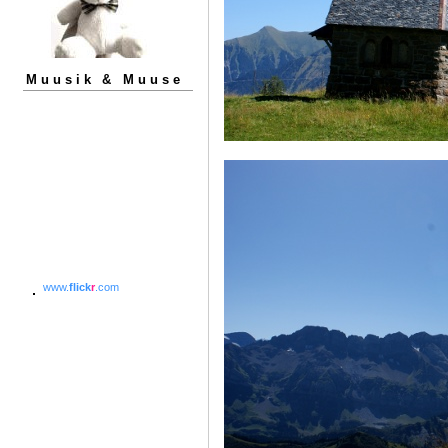
Muusik & Muuse
www.
flick
r
.com