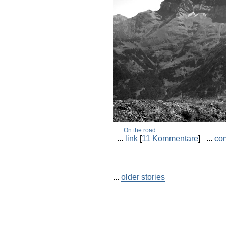
...
On the road
...
link
[
11 Kommentare
] ...
co
...
older stories