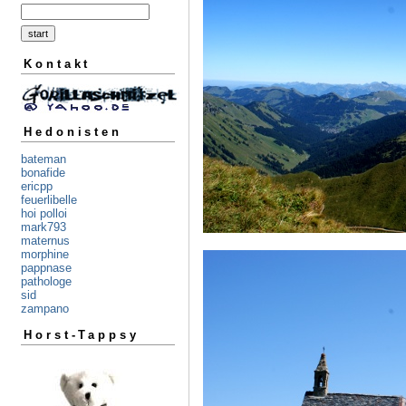
Kontakt
Hedonisten
bateman
bonafide
ericpp
feuerlibelle
hoi polloi
mark793
maternus
morphine
pappnase
pathologe
sid
zampano
Horst-Tappsy