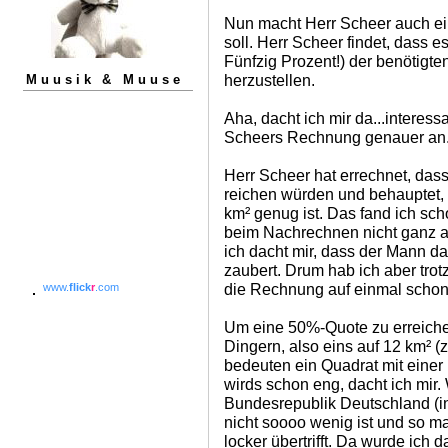
Nun macht Herr Scheer auch ei
soll. Herr Scheer findet, dass e
Fünfzig Prozent!) der benötigt
herzustellen.
Muusik & Muuse
Aha, dacht ich mir da...interess
Scheers Rechnung genauer an
Herr Scheer hat errechnet, das
reichen würden und behauptet, 
km² genug ist. Das fand ich sch
beim Nachrechnen nicht ganz 
ich dacht mir, dass der Mann d
zaubert. Drum hab ich aber tro
die Rechnung auf einmal schon
www.
flick
r
.com
Um eine 50%-Quote zu erreiche
Dingern, also eins auf 12 km² (z
bedeuten ein Quadrat mit einer
wirds schon eng, dacht ich mir. 
Bundesrepublik Deutschland (in
nicht soooo wenig ist und so 
locker übertrifft. Da wurde ich