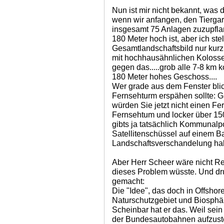
Nun ist mir nicht bekannt, was 
wenn wir anfangen, den Tierga
insgesamt 75 Anlagen zuzupflan
180 Meter hoch ist, aber ich stel
Gesamtlandschaftsbild nur kur
mit hochhausähnlichen Kolosse
gegen das.....grob alle 7-8 km 
180 Meter hohes Geschoss....
Wer grade aus dem Fenster blic
Fernsehturm erspähen sollte: G
würden Sie jetzt nicht einen F
Fernsehtum und locker über 150
gibts ja tatsächlich Kommunalpol
Satellitenschüssel auf einem Ba
Landschaftsverschandelung hal
Aber Herr Scheer wäre nicht Rea
dieses Problem wüsste. Und dr
gemacht:
Die "Idee", das doch in Offshor
Naturschutzgebiet und Biosphä
Scheinbar hat er das. Weil sein
der Bundesautobahnen aufzuste