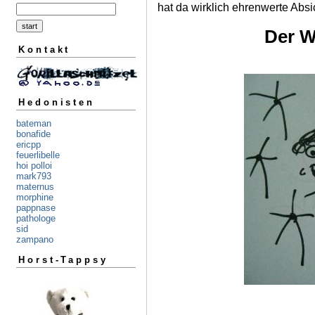
hat da wirklich ehrenwerte Absic
Der W
Kontakt
Hedonisten
bateman
bonafide
ericpp
feuerlibelle
hoi polloi
mark793
maternus
morphine
pappnase
pathologe
sid
zampano
Horst-Tappsy