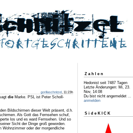
Zahlen
Hedonist seit 7487 Tagen
Letzte Änderungen: Mi, 23.
Nov, 14:08
gorillaschnitzel
, 11:23h
Du bist nicht angemeldet ...
esagt
die
Marke. PSL ist Peter Scholl-
anmelden
den Bildschirmen dieser Welt präsent, d.h.
SideKICK
dschirmen. Als Gott das Fernsehen schuf,
pperte los und es ward Fernsehen. Und so
seiner Sicht der Dinge groß geworden.
 im Wohnzimmer oder der morgendliche