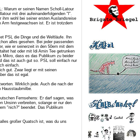
SL: Warum er seinen Namen Scholl-Latour
llatour mit drei aufeinanderfolgenden "l".
er ihm wohl bei seiner ersten Auslandsreise
m Arm festgewachsen ist. Er ist trotzdem
et PSL die Dinge und die Weltläufe. Ihn
schon alles gesehen. Bei jeder passenden
r, wie er seinerzeit in den 50ern mit dem
ltet hat oder mit Idi Amin Tee getrunken
ns Mikro, dass es das Publikum zu beider
 das ist auch gut so. PSL soll einfach nur
ach einfach.
 gut. Zwar liegt er mit seinen
er das ist egal.
worten. Wirklich jede. Auch die nach der
n Hausstaubmilbe.
utschen Fernsehens: Er darf sagen, was
en Unsinn verbreiten, solange er nur den
nem "nich?" beendet. Das Publikum
alles großer Quatsch ist, was du uns