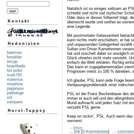
Natürlich ist so einiges seltsam an P
schreibt und nicht viel stylischer Schol
Oder dass er diesen Silberreif trägt, d
Kontakt
überreicht wurde und seither an seine
eine Legende.
Mit postmortaler Gelassenheit betracht
kann nichts mehr erschüttern, er hat 
Hedonisten
und unpassenden Gelegenheit erzählt e
Sultan von Oman Kamelrennen veransta
bateman
hat und nuschelt dabei so unsäglich i
bonafide
Glück ohnehin nicht mehr versteht. Und
ericpp
einfach die Welt erklären. Richtig einf
feuerlibelle
Das kann er zugegebenermaßen ziemlich
hoi polloi
Prognosen meist zu 100 % daneben, ab
mark793
maternus
Ich glaube, PSL kann jede Frage beant
morphine
Verdauungsproblematik einer indische
pappnase
pathologe
PSL ist der Franz Beckenbauer des de
sid
immer er auch will und den allergröbst
zampano
Mund aufmacht und jeden Satz mit ei
verzeiht PSL gerne.
Horst-Tappsy
Keep on rockin´, PSL. Auch wenn das 
servierst.
...
Glotze
...
link
[
5 Kommentare
] ...
comment