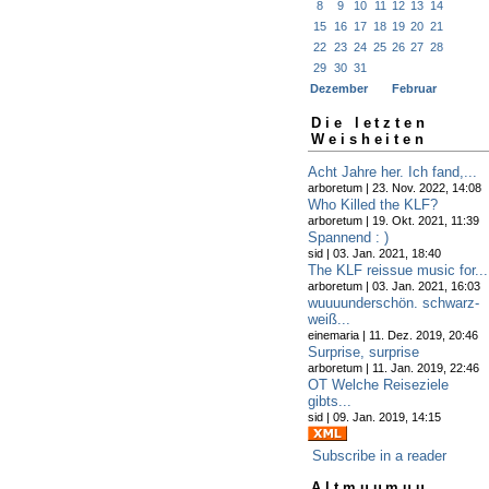
8
9
10
11
12
13
14
15
16
17
18
19
20
21
22
23
24
25
26
27
28
29
30
31
Dezember
Februar
Die letzten
Weisheiten
Acht Jahre her. Ich fand,...
arboretum | 23. Nov. 2022, 14:08
Who Killed the KLF?
arboretum | 19. Okt. 2021, 11:39
Spannend : )
sid | 03. Jan. 2021, 18:40
The KLF reissue music for...
arboretum | 03. Jan. 2021, 16:03
wuuuunderschön. schwarz-
weiß...
einemaria | 11. Dez. 2019, 20:46
Surprise, surprise
arboretum | 11. Jan. 2019, 22:46
OT Welche Reiseziele
gibts...
sid | 09. Jan. 2019, 14:15
Subscribe in a reader
Altmuumuu