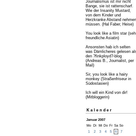
Journalismus ist mir nicht
Bange, sie ist rattenscharf.
Wie der Insanity Mustard,
von dem Kinder und
Herzkranke Abstand nehme
müssen. (Hal Faber, Heise)
You look like a film star (seh
freundliche Asiatin)
Ansonsten hab ich selten
was Dämlicheres gelesen al
den ?finkployd?-blog
(Andreas B., Journalist, per
Mail)
Sir, you look like a hairy
monkey (Straßenfriseur in
Südostasien)
Ich will ein Kind von dir!
(Mitbloggerin)
Kalender
Januar 2007
Mo
Di
Mi
Do
Fr
Sa
So
1
2
3
4
5
6
7