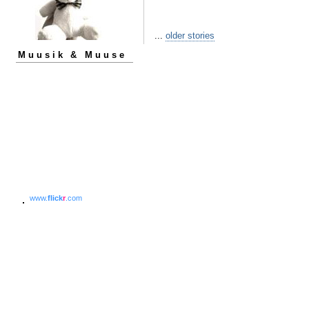
...
older stories
Muusik & Muuse
www.
flick
r
.com