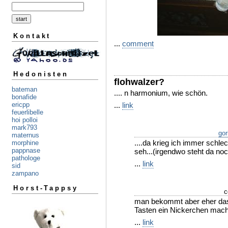
Kontakt
...
comment
Hedonisten
flohwalzer?
bateman
.... n harmonium, wie schön.
bonafide
...
link
ericpp
feuerlibelle
hoi polloi
mark793
gor
maternus
....da krieg ich immer schl
morphine
pappnase
seh...(irgendwo steht da no
pathologe
...
link
sid
zampano
Horst-Tappsy
c
man bekommt aber eher das 
Tasten ein Nickerchen mach
...
link