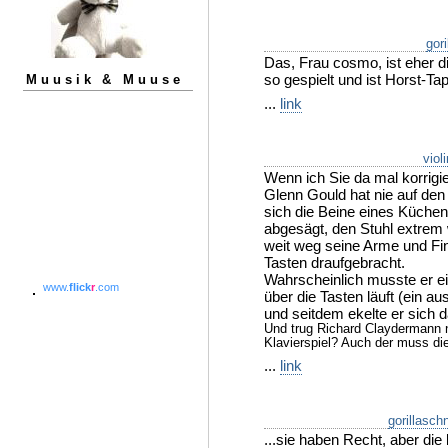
gori
Das, Frau cosmo, ist eher d
so gespielt und ist Horst-Ta
Muusik & Muuse
...
link
viol
Wenn ich Sie da mal korrigie
Glenn Gould hat nie auf den 
sich die Beine eines Küchen
abgesägt, den Stuhl extrem 
weit weg seine Arme und Fin
Tasten draufgebracht.
Wahrscheinlich musste er e
www.
flick
r
.com
über die Tasten läuft (ein 
und seitdem ekelte er sich d
Und trug Richard Claydermann 
Klavierspiel? Auch der muss di
...
link
gorillaschn
...sie haben Recht, aber di