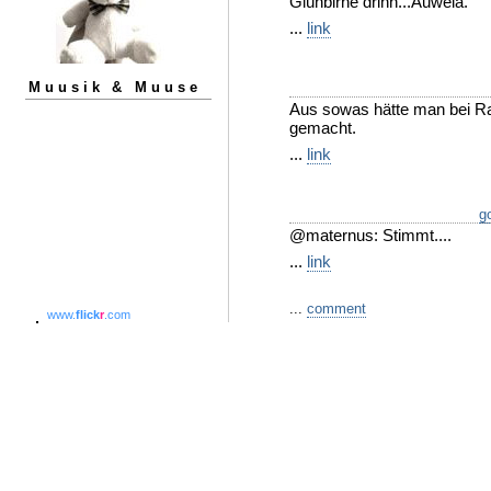
Glühbirne drinn...Auweia.
...
link
Muusik & Muuse
Aus sowas hätte man bei Ra
gemacht.
...
link
go
@maternus: Stimmt....
...
link
...
comment
www.
flick
r
.com