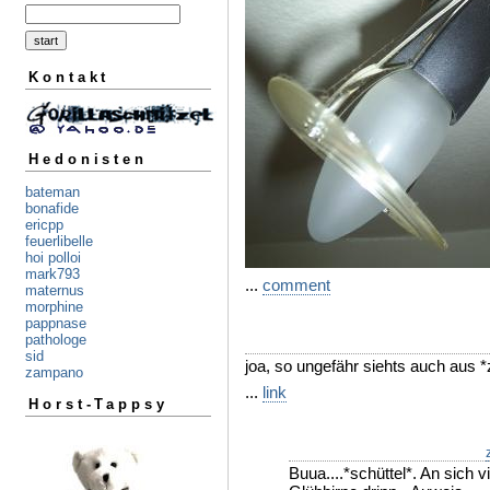
Kontakt
Hedonisten
bateman
bonafide
ericpp
feuerlibelle
hoi polloi
mark793
...
comment
maternus
morphine
pappnase
pathologe
sid
joa, so ungefähr siehts auch aus 
zampano
...
link
Horst-Tappsy
Buua....*schüttel*. An sich v