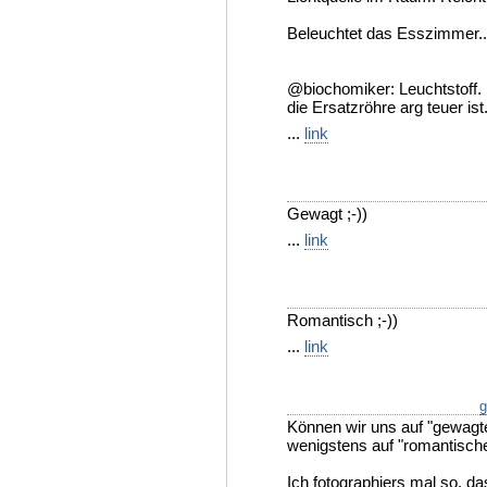
Beleuchtet das Esszimmer..
@biochomiker: Leuchtstoff.
die Ersatzröhre arg teuer ist.
...
link
Gewagt ;-))
...
link
Romantisch ;-))
...
link
g
Können wir uns auf "gewagt
wenigstens auf "romantisc
Ich fotographiers mal so, das