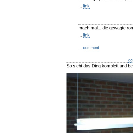
...
link
mach mal... die gewagte roma
...
link
...
comment
go
So sieht das Ding komplett und bel