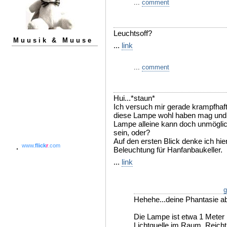
...
comment
Leuchtsoff?
Muusik & Muuse
...
link
...
comment
Hui...*staun*
Ich versuch mir gerade krampfhaf
diese Lampe wohl haben mag und wa
Lampe alleine kann doch unmöglic
sein, oder?
Auf den ersten Blick denke ich h
www.
flick
r
.com
Beleuchtung für Hanfanbaukeller.
...
link
g
Hehehe...deine Phantasie ab
Die Lampe ist etwa 1 Meter l
Lichtquelle im Raum. Reicht 