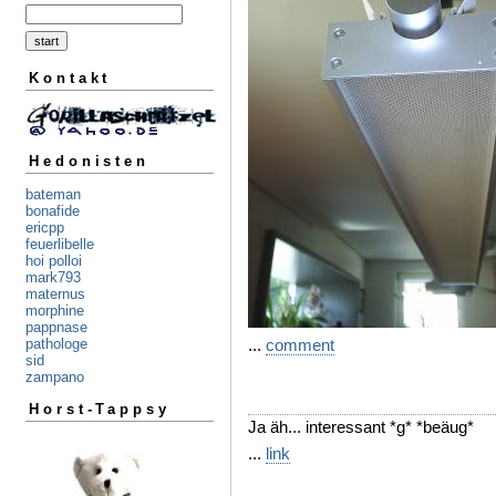
Kontakt
Hedonisten
bateman
bonafide
ericpp
feuerlibelle
hoi polloi
mark793
maternus
morphine
pappnase
...
comment
pathologe
sid
zampano
Horst-Tappsy
Ja äh... interessant *g* *beäug*
...
link