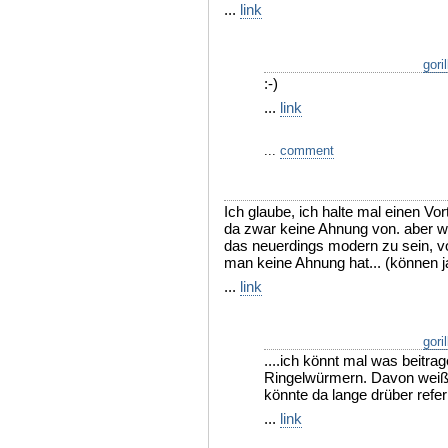
...
link
gori
:-)
...
link
...
comment
Ich glaube, ich halte mal einen Vo
da zwar keine Ahnung von. aber w
das neuerdings modern zu sein, v
man keine Ahnung hat... (können ja n
...
link
gori
....ich könnt mal was beitr
Ringelwürmern. Davon weiß i
könnte da lange drüber referi
...
link