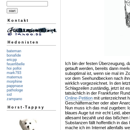
Kontakt
Hedonisten
bateman
bonafide
ericpp
Ich bin der festen Überzeugung, da
feuerlibelle
getauft werden, bereits dann merk
hoi polloi
mark793
suboptimal ist, wenn sie mal im Z
maternus
vor dem Seehundbecken nach ihnen
morphine
wirklich vorgezeichnet. In den letz
pappnase
Schlagzeilen zuständig, jetzt ist 
pathologe
tatsächlich in der Frankfurter Run
sid
Online-Petition
mit unterzeichnet h
zampano
Geschäftemacher oder aber Anar
Horst-Tappsy
Nun muss ich das mal zugeben: Ic
blaues Auge tut mir echt Leid, aber 
allesamt bezahlt und das bißchen
Substanzen fällt hoffentlich in d
mache ich im Internet allenfalls w