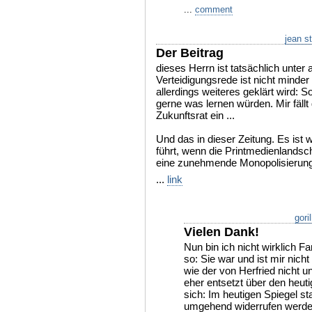
...
comment
jean s
Der Beitrag
dieses Herrn ist tatsächlich unter a
Verteidigungsrede ist nicht minder 
allerdings weiteres geklärt wird: 
gerne was lernen würden. Mir fällt
Zukunftsrat ein ...
Und das in dieser Zeitung. Es ist 
führt, wenn die Printmedienlandsch
eine zunehmende Monopolisierung
...
link
gori
Vielen Dank!
Nun bin ich nicht wirklich F
so: Sie war und ist mir nich
wie der von Herfried nicht u
eher entsetzt über den heut
sich: Im heutigen Spiegel s
umgehend widerrufen werde