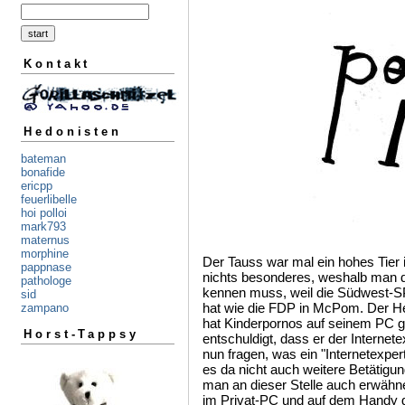
Kontakt
Hedonisten
bateman
bonafide
ericpp
feuerlibelle
hoi polloi
mark793
maternus
morphine
Der Tauss war mal ein hohes Tier
pappnase
nichts besonderes, weshalb man d
pathologe
kennen muss, weil die Südwest-SP
sid
hat wie die FDP in McPom. Der He
zampano
hat Kinderpornos auf seinem PC g
Horst-Tappsy
entschuldigt, dass er der Internet
nun fragen, was ein "Internetexper
es da nicht auch weitere Betätigun
man an dieser Stelle auch erwähne
im Privat-PC und auf dem Handy g