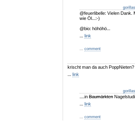
gorilla
@feuerlibelle: Vielen Dank.
wie Öl...:-)
@bio: höhöhö...
...
link
...
comment
krischt man da auch PoppNieten?
...
link
gorilla
....in
Baumärkten
Nagelstudio
...
link
...
comment