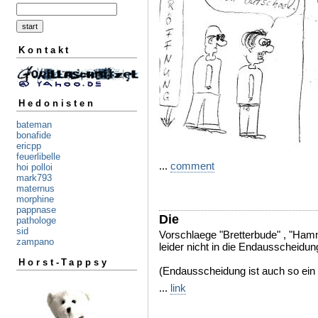
Kontakt
Hedonisten
bateman
bonafide
ericpp
feuerlibelle
...
comment
hoi polloi
mark793
maternus
morphine
pappnase
Die
pathologe
sid
Vorschlaege "Bretterbude" , "Ham
zampano
leider nicht in die Endausscheidun
Horst-Tappsy
(Endausscheidung ist auch so ein
...
link