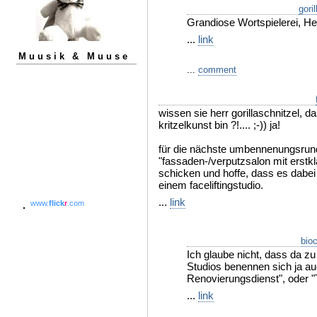
gori
Grandiose Wortspielerei, Her
...
link
Muusik & Muuse
...
comment
wissen sie herr gorillaschnitzel, da
kritzelkunst bin ?!.... ;-)) ja!
für die nächste umbennenungsrund
"fassaden-/verputzsalon mit erstkl
schicken und hoffe, dass es dabe
einem faceliftingstudio.
...
link
www.
flick
r
.com
bio
Ich glaube nicht, dass da z
Studios benennen sich ja a
Renovierungsdienst", oder "
...
link