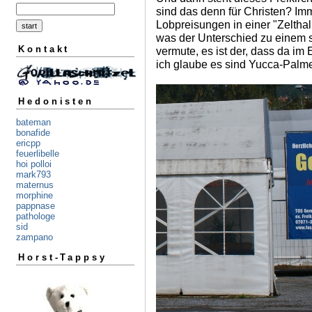
sind das denn für Christen? Imm
Lobpreisungen in einer "Zelthall
was der Unterschied zu einem st
Kontakt
vermute, es ist der, dass da im
ich glaube es sind Yucca-Palm
Hedonisten
bateman
bonafide
ericpp
feuerlibelle
hoi polloi
mark793
maternus
morphine
pappnase
pathologe
sid
zampano
Horst-Tappsy