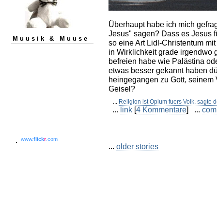
Überhaupt habe ich mich gefragt
Jesus" sagen? Dass es Jesus fü
Muusik & Muuse
so eine Art Lidl-Christentum mit
in Wirklichkeit grade irgendwo
befreien habe wie Palästina od
etwas besser gekannt haben dürft
heingegangen zu Gott, seinem Va
Geisel?
...
Religion ist Opium fuers Volk, sagte d
...
link
[
4 Kommentare
] ...
com
www.
flick
r
.com
...
older stories