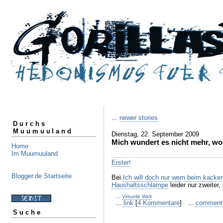
...
newer stories
Durchs
Muumuuland
Dienstag, 22. September 2009
Mich wundert es nicht mehr, womi
Home
Im Muumuuland
Erster!
Blogger.de Startseite
Bei
Ich will doch nur wem beim kacke
Haushaltsschlampe
leider nur zweiter, 
...
Virtuelle Welt
...
link
[
4 Kommentare
] ...
comment
Suche