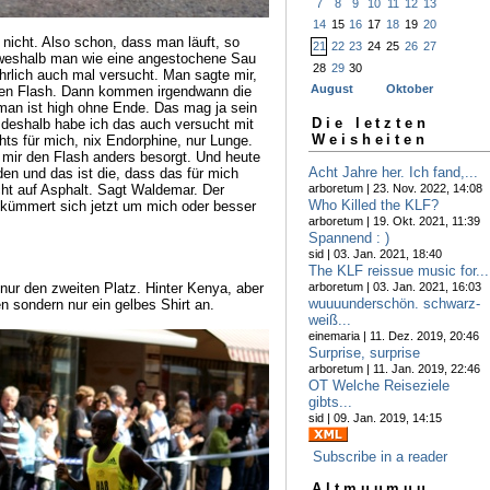
7
8
9
10
11
12
13
14
15
16
17
18
19
20
 nicht. Also schon, dass man läuft, so
21
22
23
24
25
26
27
 weshalb man wie eine angestochene Sau
28
29
30
hrlich auch mal versucht. Man sagte mir,
August
Oktober
ren Flash. Dann kommen irgendwann die
man ist high ohne Ende. Das mag ja sein
Die letzten
d deshalb habe ich das auch versucht mit
Weisheiten
hts für mich, nix Endorphine, nur Lunge.
 mir den Flash anders besorgt. Und heute
Acht Jahre her. Ich fand,...
den und das ist die, dass das für mich
arboretum | 23. Nov. 2022, 14:08
icht auf Asphalt. Sagt Waldemar. Der
Who Killed the KLF?
ümmert sich jetzt um mich oder besser
arboretum | 19. Okt. 2021, 11:39
Spannend : )
sid | 03. Jan. 2021, 18:40
The KLF reissue music for...
arboretum | 03. Jan. 2021, 16:03
 nur den zweiten Platz. Hinter Kenya, aber
wuuuunderschön. schwarz-
en sondern nur ein gelbes Shirt an.
weiß...
einemaria | 11. Dez. 2019, 20:46
Surprise, surprise
arboretum | 11. Jan. 2019, 22:46
OT Welche Reiseziele
gibts...
sid | 09. Jan. 2019, 14:15
Subscribe in a reader
Altmuumuu