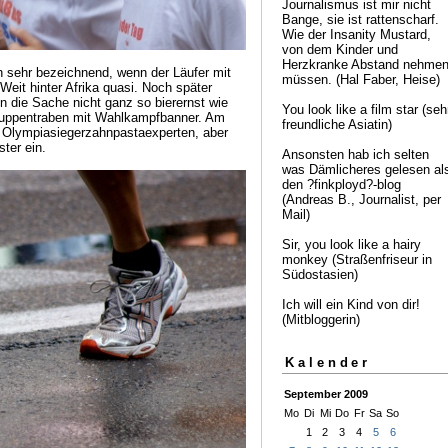
Journalismus ist mir nicht
Bange, sie ist rattenscharf.
Wie der Insanity Mustard,
von dem Kinder und
Herzkranke Abstand nehme
on sehr bezeichnend, wenn der Läufer mit
müssen. (Hal Faber, Heise)
Weit hinter Afrika quasi. Noch später
 die Sache nicht ganz so bierernst wie
You look like a film star (seh
Gruppentraben mit Wahlkampfbanner. Am
freundliche Asiatin)
em Olympiasiegerzahnpastaexperten, aber
ster ein.
Ansonsten hab ich selten
was Dämlicheres gelesen al
den ?finkployd?-blog
(Andreas B., Journalist, per
Mail)
Sir, you look like a hairy
monkey (Straßenfriseur in
Südostasien)
Ich will ein Kind von dir!
(Mitbloggerin)
Kalender
September 2009
Mo
Di
Mi
Do
Fr
Sa
So
1
2
3
4
5
6