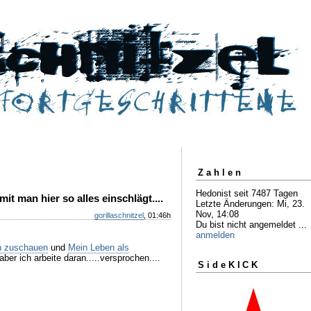
Zahlen
Hedonist seit 7487 Tagen
t man hier so alles einschlägt....
Letzte Änderungen: Mi, 23.
Nov, 14:08
gorillaschnitzel
, 01:46h
Du bist nicht angemeldet ...
anmelden
n zuschauen
und
Mein Leben als
aber ich arbeite daran.....versprochen....
SideKICK