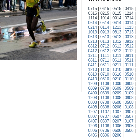
0715
|
0615
|
0515
|
0415
|
0315
|
0215
|
0115
|
1214
|
1114
|
1014
|
0914
|
0714
|
0614
|
0514
|
0414
|
0314
|
0214
|
0114
|
1213
|
1113
|
1013
|
0913
|
0813
|
0713
|
0613
|
0513
|
0413
|
0313
|
0213
|
0113
|
1012
|
0912
|
0812
|
0712
|
0612
|
0512
|
0412
|
0312
|
0212
|
0112
|
1211
|
1111
|
1011
|
0911
|
0811
|
0711
|
0611
|
0511
|
0411
|
0311
|
0211
|
0111
|
1210
|
1110
|
1010
|
0910
|
0810
|
0710
|
0610
|
0510
|
0410
|
0310
|
0210
|
0110
|
1209
|
1109
|
1009
|
0909
|
0809
|
0709
|
0609
|
0509
|
0409
|
0309
|
0209
|
0109
|
1208
|
1108
|
1008
|
0908
|
0808
|
0708
|
0608
|
0508
|
0408
|
0308
|
0208
|
0108
|
1207
|
1107
|
1007
|
0907
|
0807
|
0707
|
0607
|
0507
|
0407
|
0307
|
0207
|
0107
|
1206
|
1106
|
1006
|
0906
|
0806
|
0706
|
0606
|
0506
|
0406
|
0306
|
0206
|