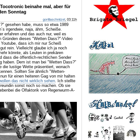
Tocotronic beinahe mal, aber für
eden Sonntag
gorillaschnitzel
, 03:11h
ss?" gesehen habe, muss so etwa 1989
´s irgendwie, naja, ähm, Scheiße.
r erfahren und das auch nur, weil es
hen Gründen dieses "Wetten Dass?"-Video
 Youtube, dass ich mir nur Scheiß
t rein. Vielleicht glaube ich ja noch
ehr könnte, als Leuten in prekären
dass die öffentlich-rechtlichen Sender
rag haben. Dem ist man bei "Wetten Dass?"
ie lustige Wette präsentiert, wonach
ennen. Sollten Sie ähnlich "Wetten-
 nun für einen heiteren Gag von mir halten
wollen das nicht wirklich sehen
. Ich stellte
 Freundin sonst noch so machen. Ob sie
ebenbei die Olfaktorik von Regenwurm-A-