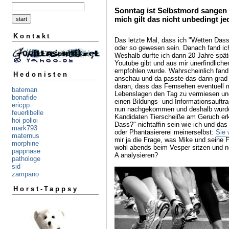
Sonntag ist Selbstmord sangen 
mich gilt das nicht unbedingt j
Kontakt
Das letzte Mal, dass ich "Wetten Da
oder so gewesen sein. Danach fand ich
Weshalb durfte ich dann 20 Jahre späte
Youtube gibt und aus mir unerfindlic
empfohlen wurde. Wahrscheinlich fand
Hedonisten
anschau und da passte das dann grad gu
daran, dass das Fernsehen eventuell m
bateman
Lebenslagen den Tag zu vermiesen und 
bonafide
einen Bildungs- und Informationsauft
ericpp
nun nachgekommen und deshalb wurde d
feuerlibelle
Kandidaten Tierscheiße am Geruch erk
hoi polloi
Dass?"-nichtaffin sein wie ich und das
mark793
oder Phantasiererei meinerselbst:
Sie 
maternus
mir ja die Frage, was Mike und seine
morphine
wohl abends beim Vesper sitzen und n
pappnase
A analysieren?
pathologe
sid
zampano
Horst-Tappsy