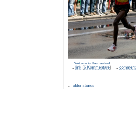
...
Welcome to Muumuuland
...
link
[
6 Kommentare
] ...
comment
...
older stories