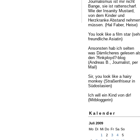
Journalismus ist mir nicht
Bange, sie ist rattenscharf.
Wie der Insanity Mustard,
von dem Kinder und
Herzkranke Abstand nehme
müssen. (Hal Faber, Heise)
You look like a film star (seh
freundliche Asiatin)
Ansonsten hab ich selten
was Dämlicheres gelesen al
den ?finkployd?-blog
(Andreas B., Journalist, per
Mail)
Sir, you look like a hairy
monkey (Straßenfriseur in
Südostasien)
Ich will ein Kind von dir!
(Mitbloggerin)
Kalender
Juli 2009
Mo
Di
Mi
Do
Fr
Sa
So
1
2
3
4
5