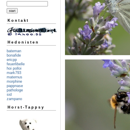
Kontakt
Hedonisten
bateman
bonafide
ericpp
feuerlibelle
hoi polloi
mark793
maternus
morphine
pappnase
pathologe
sid
zampano
Horst-Tappsy