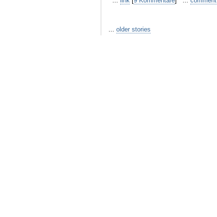
...
link
[
9 Kommentare
] ...
comment
...
older stories