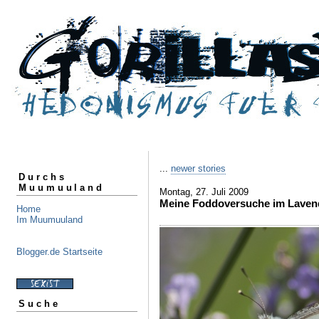
...
newer stories
Durchs
Muumuuland
Montag, 27. Juli 2009
Meine Foddoversuche im Laven
Home
Im Muumuuland
Blogger.de Startseite
Suche