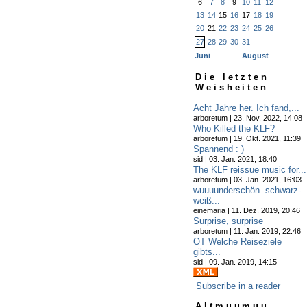
6
7
8
9
10
11
12
13
14
15
16
17
18
19
20
21
22
23
24
25
26
27
28
29
30
31
Juni
August
Die letzten
Weisheiten
Acht Jahre her. Ich fand,...
arboretum | 23. Nov. 2022, 14:08
Who Killed the KLF?
arboretum | 19. Okt. 2021, 11:39
Spannend : )
sid | 03. Jan. 2021, 18:40
The KLF reissue music for...
arboretum | 03. Jan. 2021, 16:03
wuuuunderschön. schwarz-
weiß...
einemaria | 11. Dez. 2019, 20:46
Surprise, surprise
arboretum | 11. Jan. 2019, 22:46
OT Welche Reiseziele
gibts...
sid | 09. Jan. 2019, 14:15
Subscribe in a reader
Altmuumuu