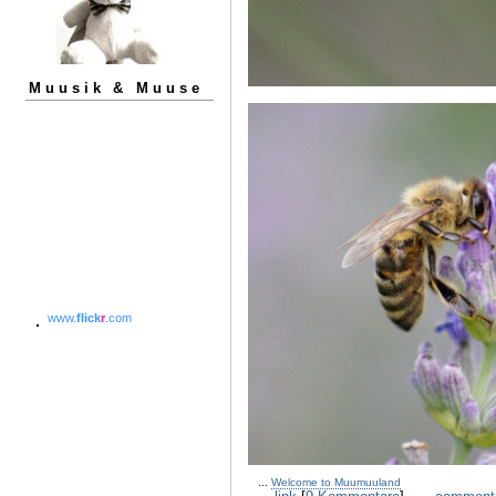
Muusik & Muuse
www.
flick
r
.com
...
Welcome to Muumuuland