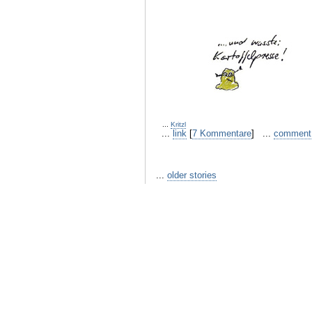
...
Kritzl
...
link
[
7 Kommentare
] ...
comment
...
older stories