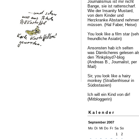
Journalismus ist mir nicht
Bange, sie ist rattenscharf.
Wie der Insanity Mustard,
von dem Kinder und
Herzkranke Abstand nehme
müssen. (Hal Faber, Heise)
You look like a film star (seh
freundliche Asiatin)
Ansonsten hab ich selten
was Dämlicheres gelesen al
den ?finkployd?-blog
(Andreas B., Journalist, per
Mail)
Sir, you look like a hairy
monkey (Straßenfriseur in
Südostasien)
Ich will ein Kind von dir!
(Mitbloggerin)
Kalender
September 2007
Mo
Di
Mi
Do
Fr
Sa
So
1
2