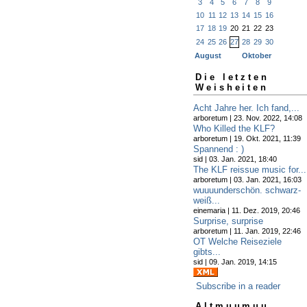
3
4
5
6
7
8
9
10
11
12
13
14
15
16
17
18
19
20
21
22
23
24
25
26
27
28
29
30
August
Oktober
Die letzten
Weisheiten
Acht Jahre her. Ich fand,...
arboretum | 23. Nov. 2022, 14:08
Who Killed the KLF?
arboretum | 19. Okt. 2021, 11:39
Spannend : )
sid | 03. Jan. 2021, 18:40
The KLF reissue music for...
arboretum | 03. Jan. 2021, 16:03
wuuuunderschön. schwarz-
weiß...
einemaria | 11. Dez. 2019, 20:46
Surprise, surprise
arboretum | 11. Jan. 2019, 22:46
OT Welche Reiseziele
gibts...
sid | 09. Jan. 2019, 14:15
Subscribe in a reader
Altmuumuu