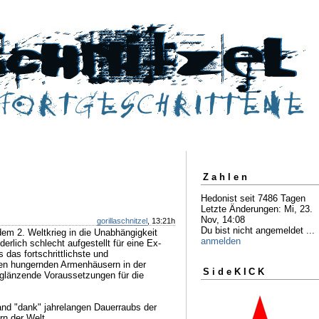
Zahlen
Hedonist seit 7486 Tagen
Letzte Änderungen: Mi, 23.
Nov, 14:08
gorillaschnitzel
, 13:21h
Du bist nicht angemeldet ...
em 2. Weltkrieg in die Unabhängigkeit
anmelden
erlich schlecht aufgestellt für eine Ex-
 das fortschrittlichste und
nen hungernden Armenhäusern in der
SideKICK
 glänzende Voraussetzungen für die
and "dank" jahrelangen Dauerraubs der
rn der Welt.