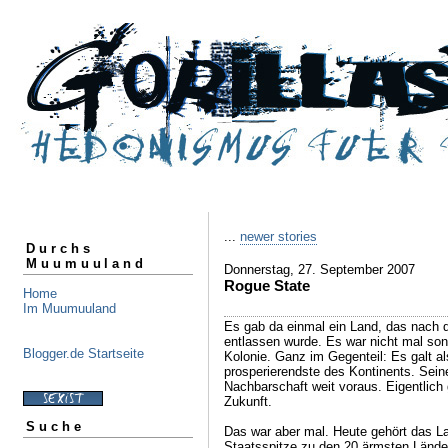
...
newer stories
Durchs
Muumuuland
Donnerstag, 27. September 2007
Rogue State
Home
Im Muumuuland
Es gab da einmal ein Land, das nach d
entlassen wurde. Es war nicht mal sond
Blogger.de Startseite
Kolonie. Ganz im Gegenteil: Es galt als
prosperierendste des Kontinents. Sei
Nachbarschaft weit voraus. Eigentlich
Zukunft.
Suche
Das war aber mal. Heute gehört das L
Staatsspitze zu den 20 ärmsten Lände