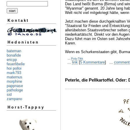
Das Land heißt Burma (Birma) und wir
"Myanmar" genannt. 20 Jahre lang habe
Welt nicht viel mitgekriegt hätte, wen
Kontakt
Jetzt machen diese durchgeknallten Ver
"Staatsrat für Frieden und Entwicklun
allerübelsten Staatsverbrecher selten
niederkartätscht. Direkt vor den Augen 
Dazu führt man im Osten seit Jahrzehn
Hedonisten
Karen.
bateman
Wenn es Schurkenstaaten gibt, Burma g
bonafide
...
Poly-Tikk
ericpp
...
link
[
5 Kommentare
] ...
comment
feuerlibelle
hoi polloi
mark793
maternus
Peterle, die Pellkartoffel. Oder:
morphine
pappnase
pathologe
sid
zampano
Horst-Tappsy