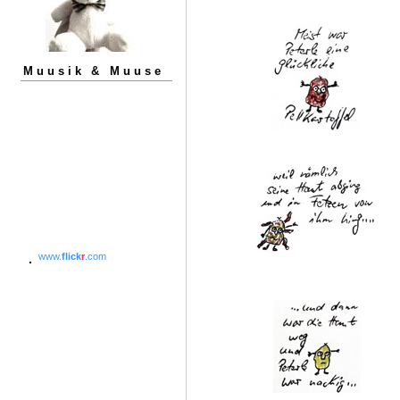
Muusik & Muuse
www.
flick
r
.com