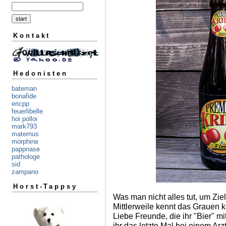
Kontakt
Hedonisten
bateman
bonafide
ericpp
feuerlibelle
hoi polloi
mark793
maternus
morphine
pappnase
pathologe
sid
zampano
Horst-Tappsy
Was man nicht alles tut, um Zie
Mittlerweile kennt das Grauen 
Liebe Freunde, die ihr "Bier" m
ihr das letzte Mal bei einem Arz