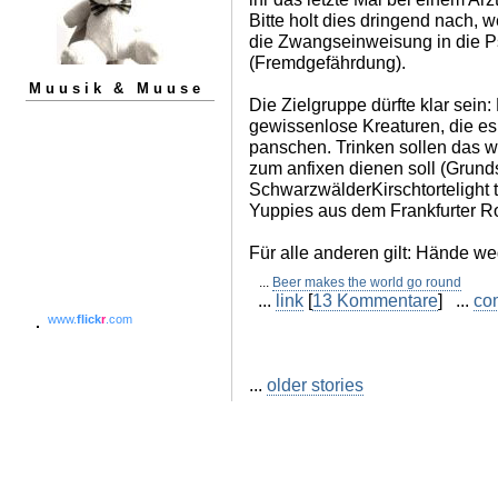
Bitte holt dies dringend nach, we
die Zwangseinweisung in die Psy
(Fremdgefährdung).
Muusik & Muuse
Die Zielgruppe dürfte klar sein:
gewissenlose Kreaturen, die es
panschen. Trinken sollen das 
zum anfixen dienen soll (Grunds
SchwarzwälderKirschtortelight 
Yuppies aus dem Frankfurter Rot
Für alle anderen gilt: Hände weg
...
Beer makes the world go round
...
link
[
13 Kommentare
] ...
co
www.
flick
r
.com
...
older stories