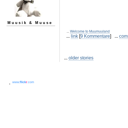
Muusik & Muuse
...
Welcome to Muumuuland
...
link
[
9 Kommentare
] ...
com
...
older stories
www.
flick
r
.com