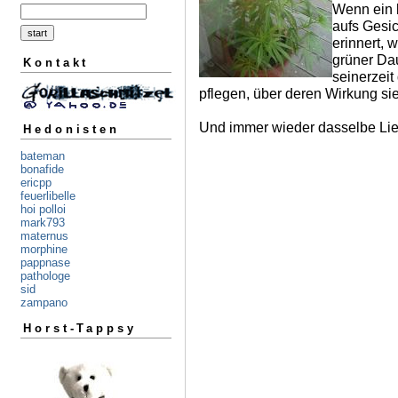
Wenn ein b
aufs Gesic
erinnert, 
grüner Dau
Kontakt
seinerzeit
pflegen, über deren Wirkung sie
Und immer wieder dasselbe Lie
Hedonisten
bateman
bonafide
ericpp
feuerlibelle
hoi polloi
mark793
maternus
morphine
pappnase
pathologe
sid
zampano
Horst-Tappsy