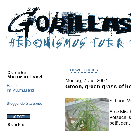
...
newer stories
Durchs
Muumuuland
Montag, 2. Juli 2007
Green, green grass of 
Home
Im Muumuuland
Schöne M
Blogger.de Startseite
Eine Misc
Versuch, s
betätigen.
Suche