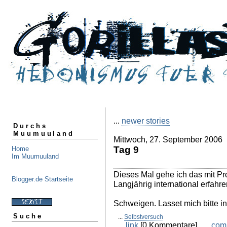
...
newer stories
Durchs
Muumuuland
Mittwoch, 27. September 2006
Tag 9
Home
Im Muumuuland
Dieses Mal gehe ich das mit Pr
Blogger.de Startseite
Langjährig international erfah
Schweigen. Lasset mich bitte i
Suche
...
Selbstversuch
...
link
[0 Kommentare] ...
com