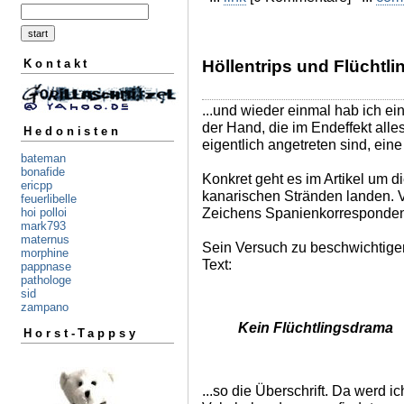
Kontakt
Höllentrips und Flüchtl
...und wieder einmal hab ich e
der Hand, die im Endeffekt all
Hedonisten
eigentlich angetreten sind, eine 
bateman
bonafide
Konkret geht es im Artikel um d
ericpp
kanarischen Stränden landen. V
feuerlibelle
Zeichens Spanienkorrespondent 
hoi polloi
mark793
maternus
Sein Versuch zu beschwichtigen
morphine
Text:
pappnase
pathologe
sid
zampano
Kein Flüchtlingsdrama
Horst-Tappsy
...so die Überschrift. Da werd 