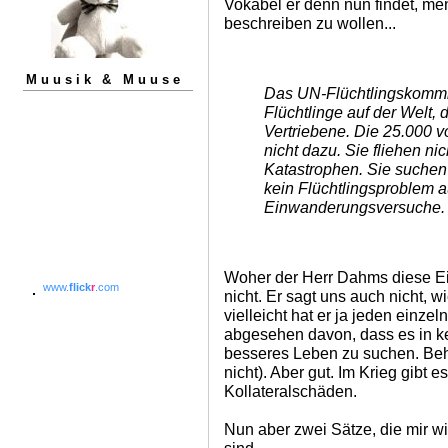
Vokabel er denn nun findet, me
beschreiben zu wollen...
Muusik & Muuse
Das UN-Flüchtlingskommisa
Flüchtlinge auf der Welt,
Vertriebene. Die 25.000 
nicht dazu. Sie fliehen ni
Katastrophen. Sie suchen
kein Flüchtlingsproblem 
Einwanderungsversuche.
Woher der Herr Dahms diese Ei
www.
flick
r
.com
nicht. Er sagt uns auch nicht, w
vielleicht hat er ja jeden einze
abgesehen davon, dass es in ke
besseres Leben zu suchen. Be
nicht). Aber gut. Im Krieg gibt 
Kollateralschäden.
Nun aber zwei Sätze, die mir wi