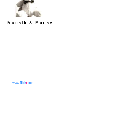
Muusik & Muuse
www.
flick
r
.com