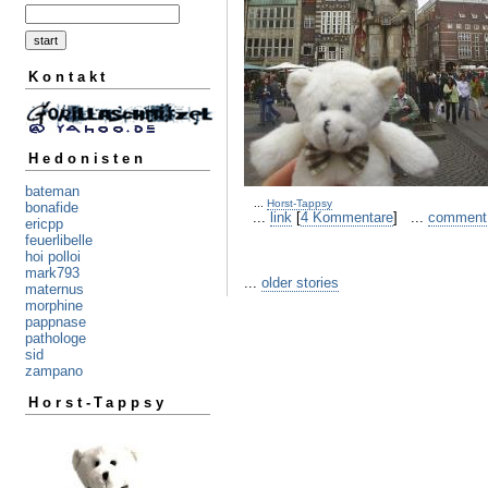
Kontakt
Hedonisten
bateman
...
Horst-Tappsy
bonafide
...
link
[
4 Kommentare
] ...
comment
ericpp
feuerlibelle
hoi polloi
mark793
...
older stories
maternus
morphine
pappnase
pathologe
sid
zampano
Horst-Tappsy