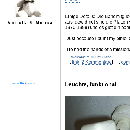
Einige Details: Die Bandmitglie
aus, gewidmet sind die Platte
Muusik & Muuse
1970-1998) und es gibt ein paar
"Just because I burnt my bible, 
"He had the hands of a missiona
...
Welcome to Muumuuland
...
link
[
2 Kommentare
] ...
com
Leuchte, funktional
www.
flick
r
.com