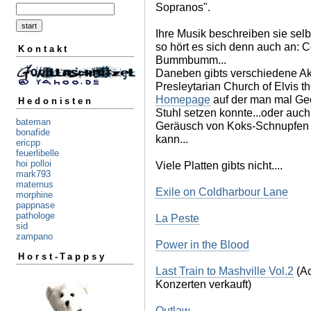
Sopranos".
Ihre Musik beschreiben sie sel
so hört es sich denn auch an: 
Kontakt
Bummbumm...
Daneben gibts verschiedene Akt
Presleytarian Church of Elvis t
Homepage
auf der man mal Geo
Hedonisten
Stuhl setzen konnte...oder auch
bateman
Geräusch von Koks-Schnupfen 
bonafide
kann...
ericpp
feuerlibelle
hoi polloi
Viele Platten gibts nicht....
mark793
maternus
Exile on Coldharbour Lane
morphine
pappnase
pathologe
La Peste
sid
zampano
Power in the Blood
Horst-Tappsy
Last Train to Mashville Vol.2
(Ac
Konzerten verkauft)
Outlaw