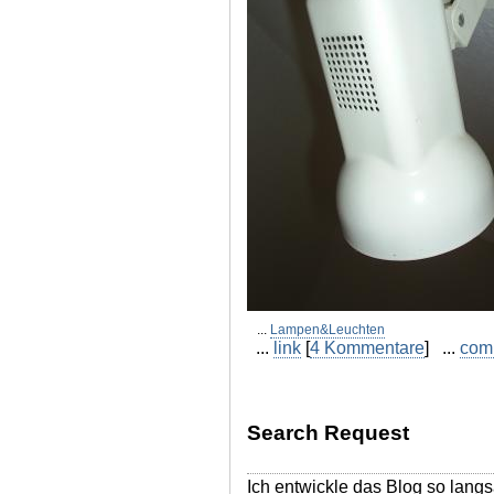
...
Lampen&Leuchten
...
link
[
4 Kommentare
] ...
com
Search Request
Ich entwickle das Blog so langs