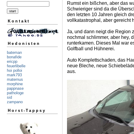
Rumst ein bißchen, aber das w
Schwieriger sind da die Übers
den letzten 10 Jahren gleich dr
vollkatastrophal, aber gereicht 
Kontakt
Ja, und dann neigt die Region
nochmal schlimmer, aber hey, 
runterkamen. Dieses Mal war e
Hedonisten
Golfball und Hühnerei.
bateman
bonafide
Auto Komplettschaden, das Hau
ericpp
neue Bleche, neue Schiebeläde
feuerlibelle
hoi polloi
aus.
mark793
maternus
morphine
pappnase
pathologe
sid
zampano
Horst-Tappsy