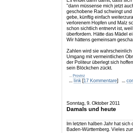
Es endet dann damit, dass sich
"dann müssense mich jetzt auch
geschobene Rad schwingt und 
gebe, künftig einfach weiterzur
verlorenem Hopfen und Malz sc
schon sichtlich entnervt ist, we
überfordern. Hätte das Mädel e
Wir hättens gemeinsam geschafft
Zahlen wird sie wahrscheinlich
Umgang mit vermeintlichen Obri
der Politeur überlegt sich hoff
sein Blöckchen zückt.
...
Provinz
...
link
[
17 Kommentare
] ...
co
Sonntag, 9. Oktober 2011
Damals und heute
Im letzten halben Jahr hat sich
Baden-Württemberg. Vieles zum