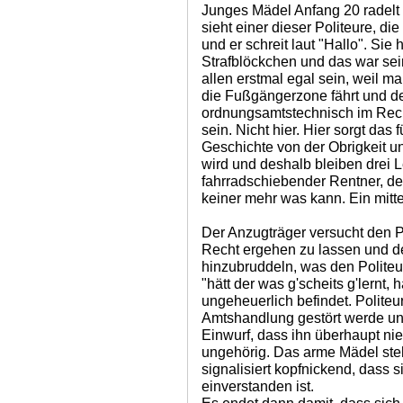
Junges Mädel Anfang 20 radelt
sieht einer dieser Politeure, d
und er schreit laut "Hallo". Sie 
Strafblöckchen und das war sei
allen erstmal egal sein, weil m
die Fußgängerzone fährt und der
ordnungsamtstechnisch im Rech
sein. Nicht hier. Hier sorgt das 
Geschichte von der Obrigkeit 
wird und deshalb bleiben drei 
fahrradschiebender Rentner, der
keiner mehr was kann. Ein mitte
Der Anzugträger versucht den P
Recht ergehen zu lassen und de
hinzubruddeln, was den Politeur
"hätt der was g'scheits g'lernt, h
ungeheuerlich befindet. Politeur
Amtshandlung gestört werde un
Einwurf, dass ihn überhaupt n
ungehörig. Das arme Mädel steht
signalisiert kopfnickend, dass s
einverstanden ist.