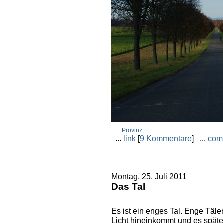
...
Provinz
...
link
[
9 Kommentare
] ...
com
Montag, 25. Juli 2011
Das Tal
Es ist ein enges Tal. Enge Täl
Licht hineinkommt und es später