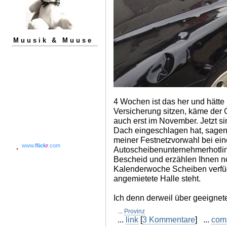
Muusik & Muuse
4 Wochen ist das her und hätte i
Versicherung sitzen, käme der 
auch erst im November. Jetzt si
Dach eingeschlagen hat, sagen
meiner Festnetzvorwahl bei ein
www.
flick
r
.com
Autoscheibenunternehmerhotlin
Bescheid und erzählen Ihnen no
Kalenderwoche Scheiben verfüg
angemietete Halle steht.
Ich denn derweil über geeigne
...
Provinz
...
link
[
3 Kommentare
] ...
com