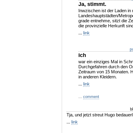
Ja, stimmt.
Inwzischen ist der Laden in
Landeshauptstädten/Metropo
grade entnehme, sitzt die Ze
die provinzielle Herkunft sin
...
link
p
Ich
war ein einziges Mal in Sch
Durchgefahren durch den Ort 
Zeitraum von 15 Monaten. Ha
in anderen Kleidern.
...
link
...
comment
b
Tja, und jetzt streut Hugo bedaue
...
link