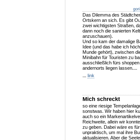
gori
Das Dilemma des Städtchens 
Ortskern an sich. Es gibt O
zwei wichtigsten Straßen, 
dann noch die sanierten Kelte
anzuschauen).
Und so kam der damalige Ba
Idee (und das habe ich höc
Munde gehört), zwischen die
Minibahn für Touristen zu ba
ausschließlich fürs shoppen
andernorts liegen lassen....
...
link
Mich schreckt
so eine riesige Tempelanlag
sonstwas. Wir haben hier ku
auch so ein Markenartikel
Reichweite, allein wir konnt
zu geben. Dabei wäre es für 
unpraktisch, um mal ihre B
aktualisieren. Aber die Seele