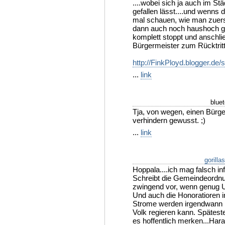
....wobei sich ja auch im Stä
gefallen lässt....und wenns 
mal schauen, wie man zuerst
dann auch noch haushoch ge
komplett stoppt und anschli
Bürgermeister zum Rücktritt 
http://FinkPloyd.blogger.de/
...
link
blue
Tja, von wegen, einen Bürg
verhindern gewusst. ;)
...
link
gorilla
Hoppala....ich mag falsch inf
Schreibt die Gemeindeordnu
zwingend vor, wenn genug U
Und auch die Honoratioren 
Strome werden irgendwann 
Volk regieren kann. Spätest
es hoffentlich merken...Ha