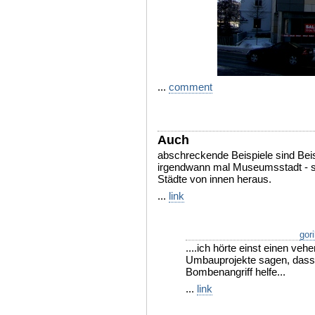
...
comment
Auch
abschreckende Beispiele sind Beis
irgendwann mal Museumsstadt - so
Städte von innen heraus.
...
link
gori
....ich hörte einst einen ve
Umbauprojekte sagen, dass d
Bombenangriff helfe...
...
link