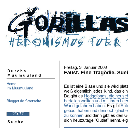
Freitag, 9. Januar 2009
Durchs
Faust. Eine Tragödie. Sueb
Muumuuland
Home
Es ist eine Blase und sie wird pla
Im Muumuuland
weiß eigentlich jedes Kind, das e
Da gibt es
Hedgefonds, die heusc
herfallen wollten und mit ihren Le
Blogger.de Startseite
Wand gefahren haben
. Es gibt
Auto
gebaut haben und dennoch glauben
zu können
und dann gibt es den Gl
sich heutzutage "Outlet" nennt, ei
Suche