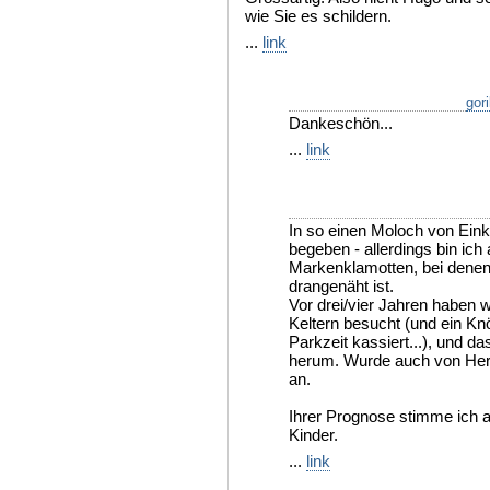
wie Sie es schildern.
...
link
gori
Dankeschön...
...
link
In so einen Moloch von Einka
begeben - allerdings bin ich
Markenklamotten, bei denen
drangenäht ist.
Vor drei/vier Jahren haben 
Keltern besucht (und ein Kn
Parkzeit kassiert...), und da
herum. Wurde auch von Her
an.
Ihrer Prognose stimme ich a
Kinder.
...
link