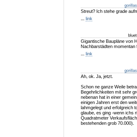
gorilla
Streut? Ich stehe grade auf
...
link
blue
Gigantische Baupläne von 
Nachbarstädten momentan fü
...
link
gorilla
Ah, ok. Ja, jetzt.
Schon ne ganze Weile betra
Begehrlichkeiten mit sehr 
nebenan hat in einer gemein
einigen Jahren erst den wei
lahmgelegt und erfolgreich to
glaube, es ging -wenn ichs 
Quadratmeter Verkaufsfläch
bestehenden grob 70.000).