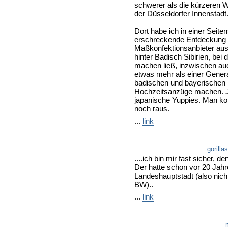
schwerer als die kürzeren W
der Düsseldorfer Innenstadt
Dort habe ich in einer Seite
erschreckende Entdeckung 
Maßkonfektionsanbieter aus
hinter Badisch Sibirien, be
machen ließ, inzwischen auch
etwas mehr als einer Genera
badischen und bayerischen 
Hochzeitsanzüge machen. Je
japanische Yuppies. Man k
noch raus.
...
link
gorilla
....ich bin mir fast sicher,
Der hatte schon vor 20 Jahren
Landeshauptstadt (also nic
BW)..
...
link