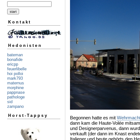
Kontakt
Hedonisten
bateman
bonafide
ericpp
feuerlibelle
hoi polloi
mark793
maternus
morphine
pappnase
pathologe
sid
zampano
Horst-Tappsy
Begonnen hatte es mit
Wehrmacht
dann kam die Haute-Volée mitsa
und Designerparvenus, dann wurd
verkauft (der dann im Knast endet
Italiener und heute gehörts den H