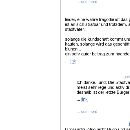
...
comment
leider, eine wahre tragödie ist das
ist an sich strafbar und trotzdem, 
stadtväter.
solange die kundschaft kommt und ka
kaufen, solange wird das geschäf
blühen...
ein sehr guter beitrag zum nachd
...
link
gori
Ich danke...und: Die Stadtvä
meist sehr rege und aktiv dr
deshalb ist der letzte Bürger
...
link
...
comment
Grossartig. Also nicht Hugo und s