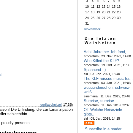
3
4
5
6
7
8
9
10
11
12
13
14
15
16
17
18
19
20
21
22
23
24
25
26
27
28
29
30
31
November
Die letzten
Weisheiten
Acht Jahre her. Ich fand,...
arboretum | 23. Nov. 2022, 14:08
Who Killed the KLF?
arboretum | 19. Okt. 2021, 11:39
Spannend : )
sid | 03. Jan. 2021, 18:40
t
The KLF reissue music for...
arboretum | 03. Jan. 2021, 16:03
wuuuunderschön. schwarz-
weiß...
einemaria | 11. Dez. 2019, 20:46
Surprise, surprise
gorillaschnitzel
, 17:15h
arboretum | 11. Jan. 2019, 22:46
Saison! Die Erfindung, die zur Emanzipation
OT Welche Reiseziele
ller schlechthin....
gibts...
sid | 09. Jan. 2019, 14:15
 proudly presents:
Subscribe in a reader