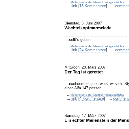
...
Meilensteine der Menschheitsgeschichte
...
link
[
15 Kommentare
] ...
commen
Dienstag, 5. Juni 2007
Wachtelkopfmarmelade
....sollt´s geben.
...
Meilensteine der Menschheitsgeschichte
...
link
[
24 Kommentare
] ...
commen
Mittwoch, 28. März 2007
Der Tag ist gerettet
....nachdem ich jetzt weiß, wieviele S
einen Alfa 147 passen...
...
Meilensteine der Menschheitsgeschichte
...
link
[
4 Kommentare
] ...
comment
Samstag, 17. März 2007
Ein echter Meilenstein der Men