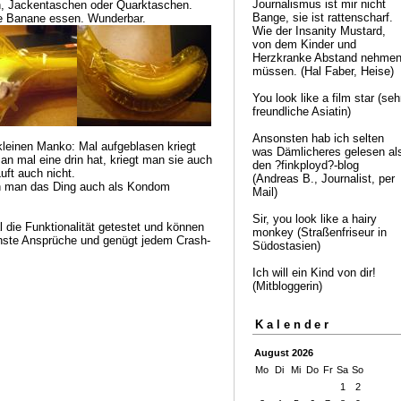
Journalismus ist mir nicht
, Jackentaschen oder Quarktaschen.
Bange, sie ist rattenscharf.
he Banane essen. Wunderbar.
Wie der Insanity Mustard,
von dem Kinder und
Herzkranke Abstand nehme
müssen. (Hal Faber, Heise)
You look like a film star (seh
freundliche Asiatin)
Ansonsten hab ich selten
 kleinen Manko: Mal aufgeblasen kriegt
was Dämlicheres gelesen al
n mal eine drin hat, kriegt man sie auch
den ?finkployd?-blog
uft auch nicht.
(Andreas B., Journalist, per
nn man das Ding auch als Kondom
Mail)
Sir, you look like a hairy
 die Funktionalität getestet und können
monkey (Straßenfriseur in
chste Ansprüche und genügt jedem Crash-
Südostasien)
Ich will ein Kind von dir!
(Mitbloggerin)
Kalender
August 2026
Mo
Di
Mi
Do
Fr
Sa
So
1
2