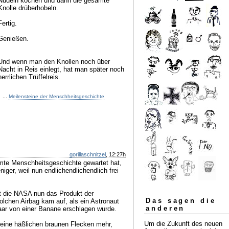
Nudeln kochen und dann die gesamte
Knolle drüberhobeln.
Fertig.
Genießen.
Und wenn man den Knollen noch über
Nacht in Reis einlegt, hat man später noch
herrlichen Trüffelreis.
...
Meilensteine der Menschheitsgeschichte
gorillaschnitzel
, 12:27h
amte Menschheitsgeschichte gewartet hat,
iger, weil nun endlichendlichendlich frei
lt die NASA nun das Produkt der
Das sagen die
olchen Airbag kam auf, als ein Astronaut
anderen
aar von einer Banane erschlagen wurde.
Um die Zukunft des neuen
Keine häßlichen braunen Flecken mehr,