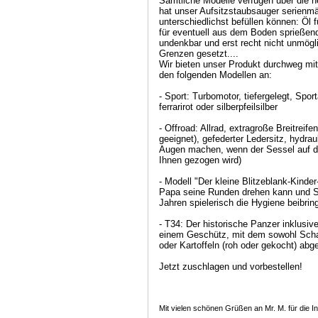
Sämtliche Modelle verfügen über die ne
hat unser Aufsitzstaubsauger serienmä
unterschiedlichst befüllen können: Öl 
für eventuell aus dem Boden sprießende
undenkbar und erst recht nicht unmögl
Grenzen gesetzt....
Wir bieten unser Produkt durchweg mit
den folgenden Modellen an:
- Sport: Turbomotor, tiefergelegt, Spor
ferrarirot oder silberpfeilsilber
- Offroad: Allrad, extragroße Breitrei
geeignet), gefederter Ledersitz, hydrau
Augen machen, wenn der Sessel auf de
Ihnen gezogen wird)
- Modell "Der kleine Blitzeblank-Kinder
Papa seine Runden drehen kann und Si
Jahren spielerisch die Hygiene beibri
- T34: Der historische Panzer inklus
einem Geschütz, mit dem sowohl Scha
oder Kartoffeln (roh oder gekocht) ab
Jetzt zuschlagen und vorbestellen!
Mit vielen schönen Grüßen an Mr. M. für die In