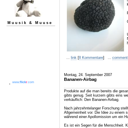
Muusik & Muuse
...
link
[
8 Kommentare
] ...
comment
Montag, 24. September 2007
Bananen-Airbag
www.
flick
r
.com
Produkte auf die man bereits die ges
gibts genug. Seit kurzem gibts eins wen
verkäuflich: Den Bananen-Airbag.
Nach jahrzehntelanger Forschung stel
Allgemeinheit vor. Die Idee zu einem s
während einer Apollomission um ein H
Es ist ein Segen für die Menschheit. 