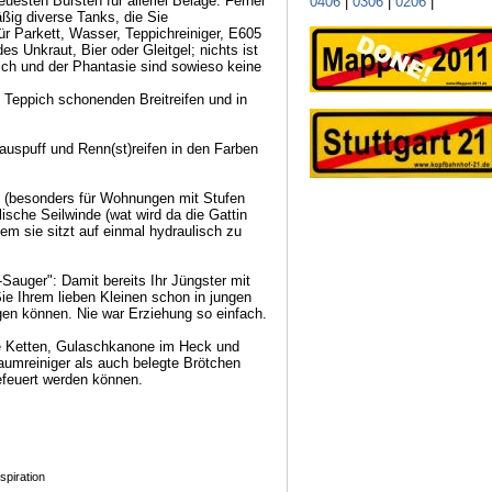
uesten Bürsten für allerlei Beläge. Ferner
0406
|
0306
|
0206
|
ßig diverse Tanks, die Sie
für Parkett, Wasser, Teppichreiniger, E605
s Unkraut, Bier oder Gleitgel; nichts ist
ich und der Phantasie sind sowieso keine
 Teppich schonenden Breitreifen und in
tauspuff und Renn(st)reifen in den Farben
fen (besonders für Wohnungen mit Stufen
lische Seilwinde (wat wird da die Gattin
m sie sitzt auf einmal hydraulisch zu
-Sauger": Damit bereits Ihr Jüngster mit
e Ihrem lieben Kleinen schon in jungen
ngen können. Nie war Erziehung so einfach.
ive Ketten, Gulaschkanone im Heck und
umreiniger als auch belegte Brötchen
gefeuert werden können.
spiration