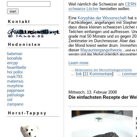
Weil nämlich die Schweizer am
CERN
schwarze Löcher
herstellen wollen.
Eine
Koryphäe der Wissenschaft
hat s
Kontakt
Fachkollegen, angefangen mit Stephen
dass diese kleinen schwarzen Löcher ri
Teilchen einfangen und auffressen. U
grade mal 50 Monate und so gegen 201
Zentimeter im Durchmesser. Aber das s
Hedonisten
der Mond kreist weiter drum. Immerhin
dieser
Mayauntergangstheorie
...
und es 
bateman
werden und das Merkel ordentlich abzuwähle
bonafide
Learn more
ericpp
feuerlibelle
...
Meilensteine der Menschheitsgeschichte
hoi polloi
...
link
[
11 Kommentare
] ...
commen
mark793
maternus
morphine
pappnase
Mittwoch, 13. Februar 2008
pathologe
Die einfachsten Rezepte der Wel
sid
zampano
Horst-Tappsy