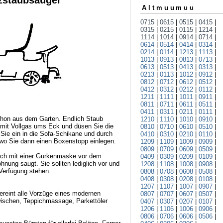
tzstaubsauger
Altmuumuu
0715
|
0615
|
0515
|
0415
|
0315
|
0215
|
0115
|
1214
|
1114
|
1014
|
0914
|
0714
|
0614
|
0514
|
0414
|
0314
|
0214
|
0114
|
1213
|
1113
|
1013
|
0913
|
0813
|
0713
|
0613
|
0513
|
0413
|
0313
|
0213
|
0113
|
1012
|
0912
|
0812
|
0712
|
0612
|
0512
|
0412
|
0312
|
0212
|
0112
|
1211
|
1111
|
1011
|
0911
|
0811
|
0711
|
0611
|
0511
|
0411
|
0311
|
0211
|
0111
|
chon aus dem Garten. Endlich Staub
1210
|
1110
|
1010
|
0910
|
mit Vollgas ums Eck und düsen Sie die
0810
|
0710
|
0610
|
0510
|
Sie ein in die Sofa-Schikane und durch
0410
|
0310
|
0210
|
0110
|
 wo Sie dann einen Boxenstopp einlegen.
1209
|
1109
|
1009
|
0909
|
0809
|
0709
|
0609
|
0509
|
ch mit einer Gurkenmaske vor dem
0409
|
0309
|
0209
|
0109
|
hnung saugt. Sie sollten lediglich vor und
1208
|
1108
|
1008
|
0908
|
Verfügung stehen.
0808
|
0708
|
0608
|
0508
|
0408
|
0308
|
0208
|
0108
|
1207
|
1107
|
1007
|
0907
|
ereint alle Vorzüge eines modernen
0807
|
0707
|
0607
|
0507
|
ischen, Teppichmassage, Parkettöler
0407
|
0307
|
0207
|
0107
|
1206
|
1106
|
1006
|
0906
|
0806
|
0706
|
0606
|
0506
|