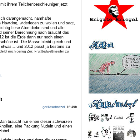
mit ihrem Teilchenbeschleuniger jetzt
ich darangemacht, namhafte
 Hawking, widerlegen zu wollen und sagt,
chtig fiese Atomdiebe sind und alle
nd seiner Berechnung nach braucht das
2 ist die Erde dann nur noch einen
chöne ist: Die Masse bleibt gleich und
 etwas....und 2012 passt ja bestens zu
bleibt noch genug Zeit, Frußballweltmeister zu
n
t
t
gorillaschnitzel
, 15:49h
Man braucht nur einen dieser schwarzen
Knollen, eine Packung Nudeln und einen
Hobel.