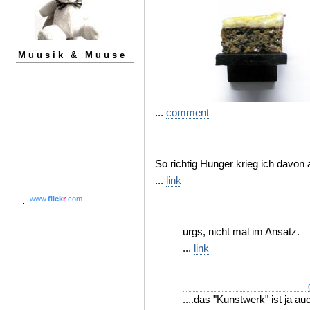
Muusik & Muuse
...
comment
So richtig Hunger krieg ich davon a
...
link
www.
flick
r
.com
urgs, nicht mal im Ansatz.
...
link
....das "Kunstwerk" ist ja au