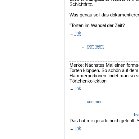
Schichtfritz.
Was genau soll das dokumentiere
"Torten im Wandel der Zeit?"
...
link
...
comment
Merke: Nächstes Mal einen for
Torten kloppen. So schön auf dem P
Hammerportionen findet man so sc
Törtchenkollektion.
...
link
...
comment
by
Das hat mir gerade noch gefehlt.
...
link