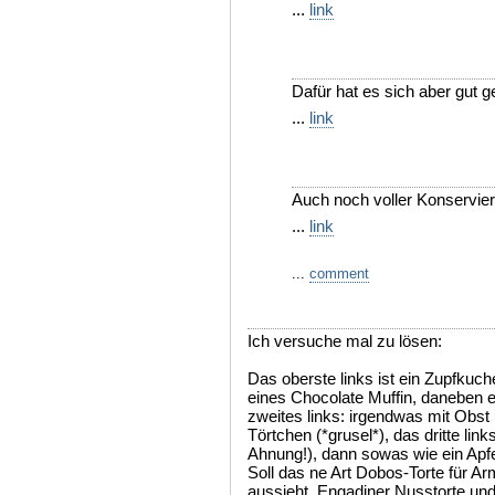
...
link
Dafür hat es sich aber gut g
...
link
Auch noch voller Konservieru
...
link
...
comment
Ich versuche mal zu lösen:
Das oberste links ist ein Zupfkuch
eines Chocolate Muffin, daneben e
zweites links: irgendwas mit Obst
Törtchen (*grusel*), das dritte lin
Ahnung!), dann sowas wie ein Apfel
Soll das ne Art Dobos-Torte für 
aussieht, Engadiner Nusstorte un