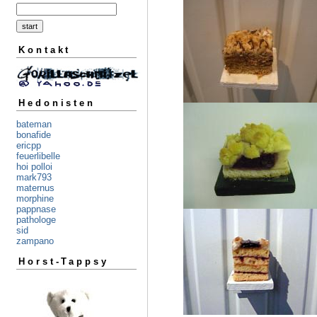
Kontakt
Hedonisten
bateman
bonafide
ericpp
feuerlibelle
hoi polloi
mark793
maternus
morphine
pappnase
pathologe
sid
zampano
Horst-Tappsy