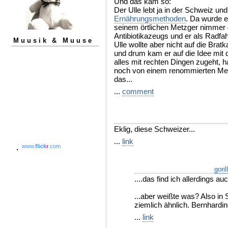
Und das kam so:
Der Ulle lebt ja in der Schweiz und 
Ernährungsmethoden
. Da wurde e
seinem örtlichen Metzger nimmer 
Antibiotikazeugs und er als Radfa
Muusik & Muuse
Ulle wollte aber nicht auf die Bratk
und drum kam er auf die Idee mit 
alles mit rechten Dingen zugeht, ha
noch von einem renommierten Medi
das...
...
comment
Eklig, diese Schweizer...
...
link
www.
flick
r
.com
goril
....das find ich allerdings auc
...aber weißte was? Also i
ziemlich ähnlich. Bernhardin
...
link