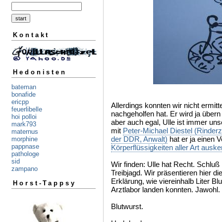
Kontakt
Hedonisten
bateman
bonafide
ericpp
Allerdings konnten wir nicht ermit
feuerlibelle
nachgeholfen hat. Er wird ja über
hoi polloi
aber auch egal, Ulle ist immer uns
mark793
mit
Peter-Michael Diestel (Rinderz
maternus
der DDR, Anwalt)
hat er ja einen V
morphine
pappnase
Körperflüssigkeiten aller Art auske
pathologe
sid
Wir finden: Ulle hat Recht. Schluß
zampano
Treibjagd. Wir präsentieren hier di
Erklärung, wie viereinhalb Liter B
Horst-Tappsy
Arztlabor landen konnten. Jawohl. 
Blutwurst.