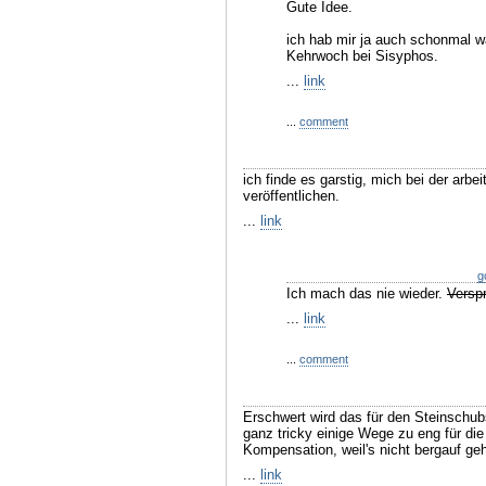
Gute Idee.
ich hab mir ja auch schonmal wa
Kehrwoch bei Sisyphos.
...
link
...
comment
ich finde es garstig, mich bei der ar
veröffentlichen.
...
link
g
Ich mach das nie wieder.
Versp
...
link
...
comment
Erschwert wird das für den Steinschub
ganz tricky einige Wege zu eng für die
Kompensation, weil's nicht bergauf geh
...
link