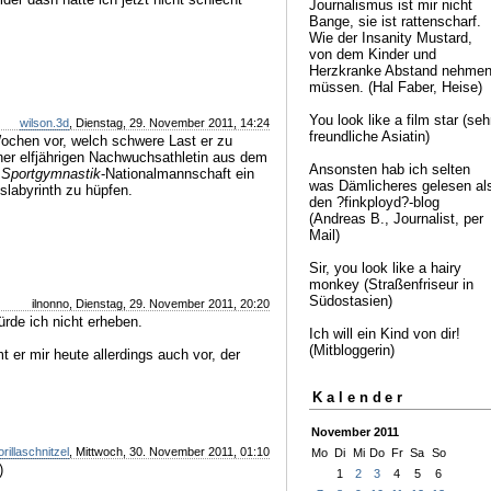
Journalismus ist mir nicht
Bange, sie ist rattenscharf.
Wie der Insanity Mustard,
von dem Kinder und
Herzkranke Abstand nehme
müssen. (Hal Faber, Heise)
You look like a film star (seh
wilson.3d
, Dienstag, 29. November 2011, 14:24
freundliche Asiatin)
Wochen vor, welch schwere Last er zu
iner elfjährigen Nachwuchsathletin aus dem
Ansonsten hab ich selten
Sportgymnastik
-Nationalmannschaft ein
was Dämlicheres gelesen al
slabyrinth zu hüpfen.
den ?finkployd?-blog
(Andreas B., Journalist, per
Mail)
Sir, you look like a hairy
monkey (Straßenfriseur in
Südostasien)
ilnonno, Dienstag, 29. November 2011, 20:20
rde ich nicht erheben.
Ich will ein Kind von dir!
(Mitbloggerin)
er mir heute allerdings auch vor, der
Kalender
November 2011
orillaschnitzel
, Mittwoch, 30. November 2011, 01:10
Mo
Di
Mi
Do
Fr
Sa
So
)
1
2
3
4
5
6