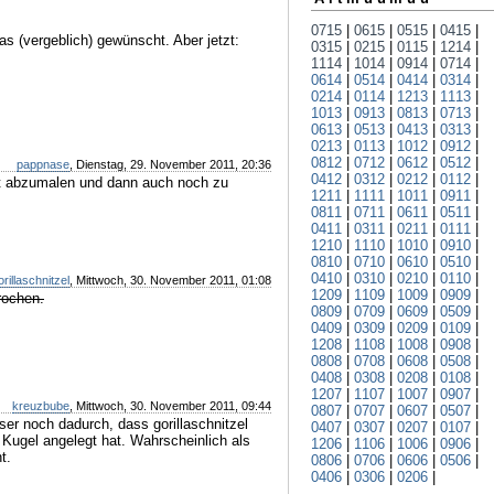
0715
|
0615
|
0515
|
0415
|
s (vergeblich) gewünscht. Aber jetzt:
0315
|
0215
|
0115
|
1214
|
1114
|
1014
|
0914
|
0714
|
0614
|
0514
|
0414
|
0314
|
0214
|
0114
|
1213
|
1113
|
1013
|
0913
|
0813
|
0713
|
0613
|
0513
|
0413
|
0313
|
0213
|
0113
|
1012
|
0912
|
0812
|
0712
|
0612
|
0512
|
pappnase
, Dienstag, 29. November 2011, 20:36
0412
|
0312
|
0212
|
0112
|
beit abzumalen und dann auch noch zu
1211
|
1111
|
1011
|
0911
|
0811
|
0711
|
0611
|
0511
|
0411
|
0311
|
0211
|
0111
|
1210
|
1110
|
1010
|
0910
|
0810
|
0710
|
0610
|
0510
|
0410
|
0310
|
0210
|
0110
|
orillaschnitzel
, Mittwoch, 30. November 2011, 01:08
1209
|
1109
|
1009
|
0909
|
rochen.
0809
|
0709
|
0609
|
0509
|
0409
|
0309
|
0209
|
0109
|
1208
|
1108
|
1008
|
0908
|
0808
|
0708
|
0608
|
0508
|
0408
|
0308
|
0208
|
0108
|
1207
|
1107
|
1007
|
0907
|
kreuzbube
, Mittwoch, 30. November 2011, 09:44
0807
|
0707
|
0607
|
0507
|
ser noch dadurch, dass gorillaschnitzel
0407
|
0307
|
0207
|
0107
|
 Kugel angelegt hat. Wahrscheinlich als
1206
|
1106
|
1006
|
0906
|
t.
0806
|
0706
|
0606
|
0506
|
0406
|
0306
|
0206
|