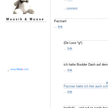
...
comment
Muusik & Muuse
Pacman!
...
link
(De Luxe *g*)
...
link
ich hatte Boulder Dash auf dem
www.
flick
r
.com
...
link
g
Pacman hatte ich hier auch sc
...
link
herrlich!... und auf ne runde bou