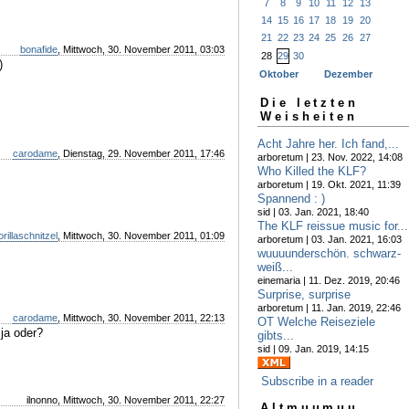
7
8
9
10
11
12
13
14
15
16
17
18
19
20
21
22
23
24
25
26
27
bonafide
, Mittwoch, 30. November 2011, 03:03
28
29
30
)
Oktober
Dezember
Die letzten
Weisheiten
Acht Jahre her. Ich fand,...
carodame
, Dienstag, 29. November 2011, 17:46
arboretum | 23. Nov. 2022, 14:08
Who Killed the KLF?
arboretum | 19. Okt. 2021, 11:39
Spannend : )
sid | 03. Jan. 2021, 18:40
The KLF reissue music for...
orillaschnitzel
, Mittwoch, 30. November 2011, 01:09
arboretum | 03. Jan. 2021, 16:03
wuuuunderschön. schwarz-
weiß...
einemaria | 11. Dez. 2019, 20:46
Surprise, surprise
arboretum | 11. Jan. 2019, 22:46
carodame
, Mittwoch, 30. November 2011, 22:13
OT Welche Reiseziele
 ja oder?
gibts...
sid | 09. Jan. 2019, 14:15
Subscribe in a reader
ilnonno, Mittwoch, 30. November 2011, 22:27
Altmuumuu