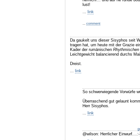
lust!
...
link
...
comment
Da gaukelt uns dieser Sisyphos seit 
tragen hat, um heute mit der Grazie e
Kader der rumänischen
Rhythmischen 
Leichtgewicht balancierend durchs Mai
Dreist.
...
link
So schwerwiegende Vorwürfe wü
Überraschend gut gelaunt kommt 
Herr Sisyphos.
...
link
g
@wilson: Herrlicher Einwurf....:-