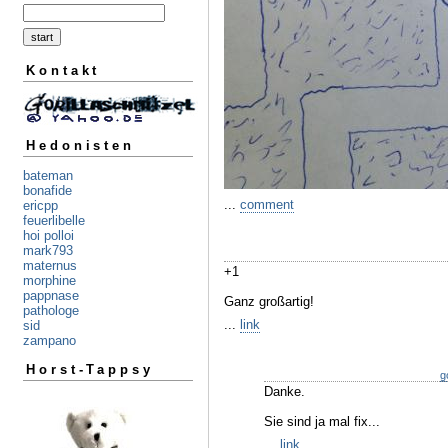
Kontakt
Hedonisten
bateman
bonafide
...
comment
ericpp
feuerlibelle
hoi polloi
mark793
maternus
+1
morphine
pappnase
Ganz großartig!
pathologe
...
link
sid
zampano
Horst-Tappsy
g
Danke.
Sie sind ja mal fix...
...
link