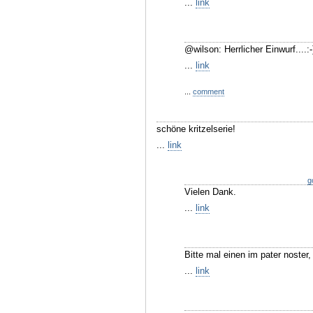
...
link
@wilson: Herrlicher Einwurf....:-
...
link
...
comment
schöne kritzelserie!
...
link
g
Vielen Dank.
...
link
Bitte mal einen im pater noster,
...
link