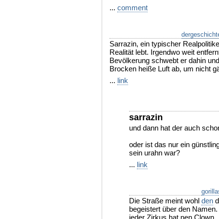
...
comment
dergeschicht
Sarrazin, ein typischer Realpolitik
Realität lebt. Irgendwo weit entfe
Bevölkerung schwebt er dahin und 
Brocken heiße Luft ab, um nicht g
...
link
sarrazin
und dann hat der auch schon 
oder ist das nur ein günstli
sein urahn war?
...
link
gorill
Die Straße meint wohl
den
d
begeistert über den Namen. 
jeder Zirkus hat nen Clown..