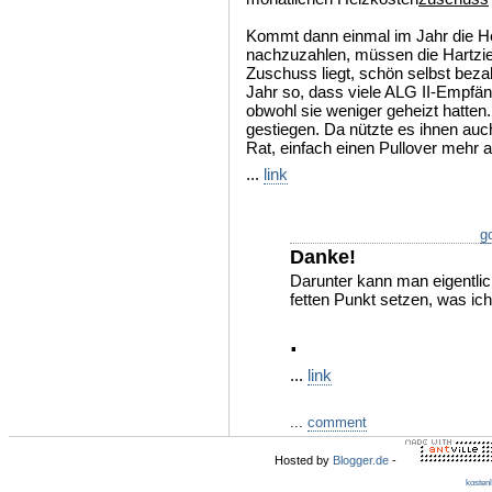
Kommt dann einmal im Jahr die H
nachzuzahlen, müssen die Hartzi
Zuschuss liegt, schön selbst bez
Jahr so, dass viele ALG II-Empfä
obwohl sie weniger geheizt hatten
gestiegen. Da nützte es ihnen auch
Rat, einfach einen Pullover mehr a
...
link
go
Danke!
Darunter kann man eigentlic
fetten Punkt setzen, was ic
.
...
link
...
comment
Hosted by
Blogger.de
-
kosten