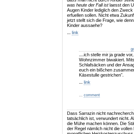
was heute der Fall ist
laesst den U
Augen Kinder lediglich den Zwec
erfuellen sollen. Nicht etwa Zukunf
jetzt stellt sich die Frage, wie d
Kinder aussaehe?
...
link
go
....ich stelle mir ja grade vo
Wohnzimmer biwakiert. Mit
Schlafsäcken und der Ansag
euch ein bißchen zusammen,
Käsestulle gestrichen".
...
link
...
comment
Dass Sarrazin nicht nachrecherchi
tatsächlich ist, verwundert nicht. 
die Mühe machen können. Die St
der Regel nämlich nicht die volle
monatlichen Heizkosten
zuschuss