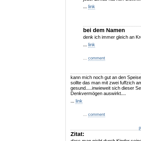
...
link
bei dem Namen
denk ich immer gleich an K
...
link
...
comment
kann mich noch gut an den Speise
sollte das man mit zwei fuffzich 
gesund.....inwieweit sich dieser S
Denkvermögen auswirkt....
...
link
...
comment
p
Zitat:
dass man nicht durch Kinder sein