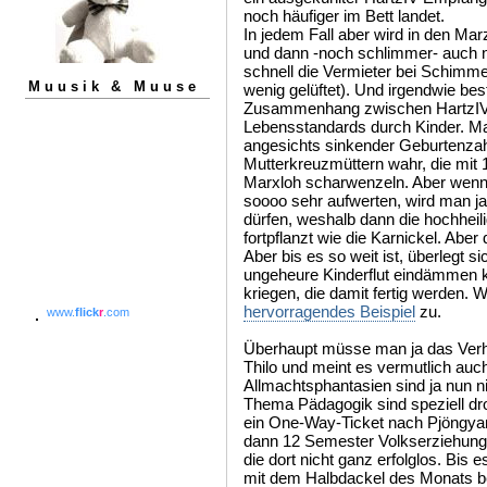
noch häufiger im Bett landet.
In jedem Fall aber wird in den Mar
und dann -noch schlimmer- auch no
schnell die Vermieter bei Schim
Muusik & Muuse
wenig gelüftet). Und irgendwie be
Zusammenhang zwischen HartzIV 
Lebensstandards durch Kinder. Ma
angesichts sinkender Geburtenzah
Mutterkreuzmüttern wahr, die mit 
Marxloh scharwenzeln. Aber wenn K
soooo sehr aufwerten, wird man ja 
dürfen, weshalb dann die hochheili
fortpflanzt wie die Karnickel. Ab
Aber bis es so weit ist, überlegt s
ungeheure Kinderflut eindämmen k
kriegen, die damit fertig werden. W
hervorragendes Beispiel
zu.
www.
flick
r
.com
Überhaupt müsse man ja das Verh
Thilo und meint es vermutlich auch
Allmachtsphantasien sind ja nun n
Thema Pädagogik sind speziell drol
ein One-Way-Ticket nach Pjöngyan
dann 12 Semester Volkserziehung 
die dort nicht ganz erfolglos. Bis 
mit dem Halbdackel des Monats 