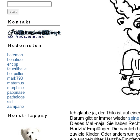
Kontakt
Hedonisten
bateman
bonafide
ericpp
feuerlibelle
hoi polloi
mark793
maternus
morphine
pappnase
pathologe
sid
zampano
Ich glaube ja, der Thilo ist auf ein
Horst-Tappsy
Darum gibt er immer wieder
seine
Dieses Mal -naja, Sie haben Recht
HartzIV-Empfänger. Die nämlich h
zuviele Kinder. Oder andersrum ges
ein ausgekühlter HartzIV-Empfäng