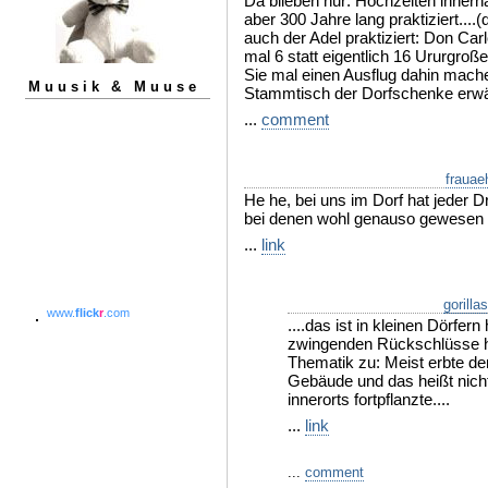
Da blieben nur: Hochzeiten inner
aber 300 Jahre lang praktiziert....
auch der Adel praktiziert: Don Car
mal 6 statt eigentlich 16 Ururgroßel
Sie mal einen Ausflug dahin mache
Muusik & Muuse
Stammtisch der Dorfschenke erw
...
comment
frauae
He he, bei uns im Dorf hat jeder 
bei denen wohl genauso gewesen s
...
link
gorilla
www.
flick
r
.com
....das ist in kleinen Dörfern
zwingenden Rückschlüsse hi
Thematik zu: Meist erbte de
Gebäude und das heißt nich
innerorts fortpflanzte....
...
link
...
comment