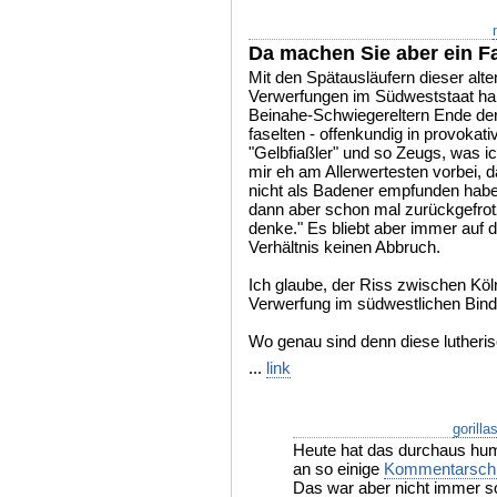
Da machen Sie aber ein Fa
Mit den Spätausläufern dieser alt
Verwerfungen im Südweststaat ha
Beinahe-Schwiegereltern Ende der
faselten - offenkundig in provokat
"Gelbfiaßler" und so Zeugs, was i
mir eh am Allerwertesten vorbei, d
nicht als Badener empfunden habe
dann aber schon mal zurückgefrot
denke." Es bliebt aber immer auf
Verhältnis keinen Abbruch.
Ich glaube, der Riss zwischen Köln 
Verwerfung im südwestlichen Bind
Wo genau sind denn diese lutheri
...
link
gorilla
Heute hat das durchaus hum
an so einige
Kommentarschla
Das war aber nicht immer so.