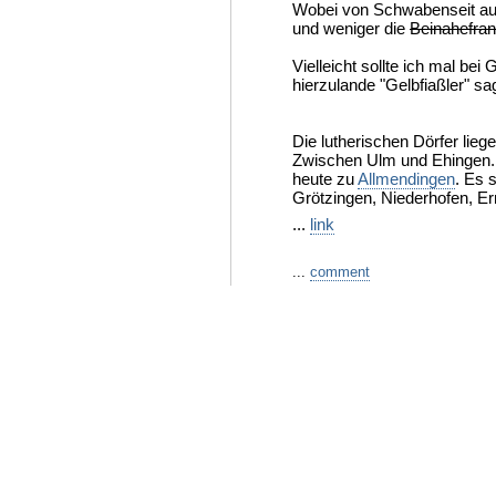
Wobei von Schwabenseit au
und weniger die
Beinahefra
Vielleicht sollte ich mal be
hierzulande "Gelbfiaßler" sag
Die lutherischen Dörfer lie
Zwischen Ulm und Ehingen. 
heute zu
Allmendingen
. Es 
Grötzingen, Niederhofen, E
...
link
...
comment