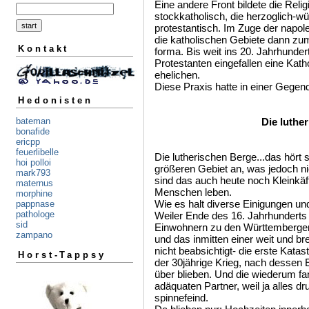
Eine andere Front bildete die Reli
stockkatholisch, die herzoglich-wü
protestantisch. Im Zuge der nap
die katholischen Gebiete dann zu
Kontakt
forma. Bis weit ins 20. Jahrhunde
Protestanten eingefallen eine Kat
ehelichen.
Diese Praxis hatte in einer Gegen
Hedonisten
Die luthe
bateman
bonafide
ericpp
feuerlibelle
Die lutherischen Berge...das hört
hoi polloi
größeren Gebiet an, was jedoch n
mark793
sind das auch heute noch Kleinkäf
maternus
Menschen leben.
morphine
Wie es halt diverse Einigungen un
pappnase
pathologe
Weiler Ende des 16. Jahrhunderts
sid
Einwohnern zu den Württemberger
zampano
und das inmitten einer weit und b
nicht beabsichtigt- die erste Kata
Horst-Tappsy
der 30jährige Krieg, nach dessen
über blieben. Und die wiederum f
adäquaten Partner, weil ja alles d
spinnefeind.