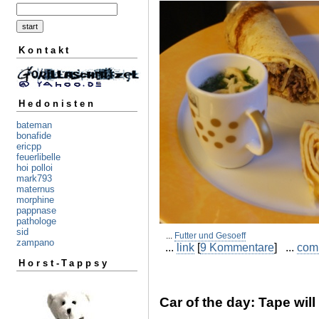
Kontakt
Hedonisten
bateman
bonafide
ericpp
feuerlibelle
hoi polloi
mark793
maternus
morphine
pappnase
pathologe
sid
...
Futter und Gesoeff
zampano
...
link
[
9 Kommentare
] ...
com
Horst-Tappsy
Car of the day: Tape will