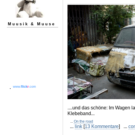
Muusik & Muuse
www.
flick
r
.com
....und das schöne: Im Wagen l
Klebeband...
...
On the road
...
link
[
13 Kommentare
] ...
co