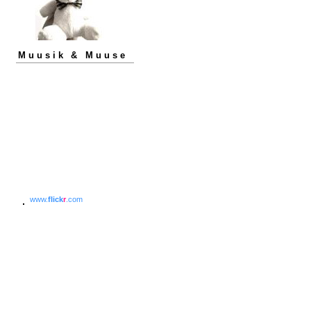
Muusik & Muuse
www.
flick
r
.com