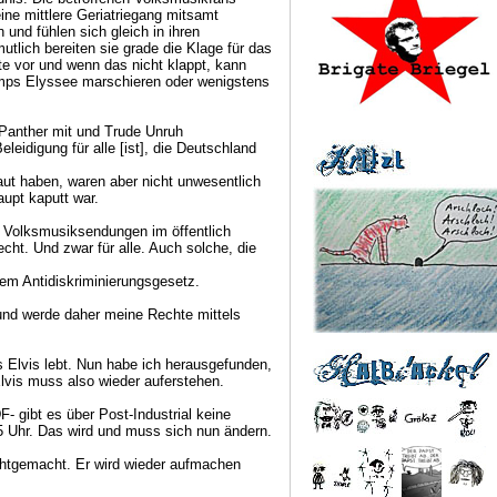
ine mittlere Geriatriegang mitsamt
nd fühlen sich gleich in ihren
tlich bereiten sie grade die Klage für das
e vor und wenn das nicht klappt, kann
amps Elyssee marschieren oder wenigstens
Panther mit und Trude Unruh
leidigung für alle [ist], die Deutschland
aut haben, waren aber nicht unwesentlich
aupt kaputt war.
on Volksmusiksendungen im öffentlich
cht. Und zwar für alle. Auch solche, die
m Antidiskriminierungsgesetz.
 und werde daher meine Rechte mittels
s Elvis lebt. Nun habe ich herausgefunden,
Elvis muss also wieder auferstehen.
- gibt es über Post-Industrial keine
Uhr. Das wird und muss sich nun ändern.
ichtgemacht. Er wird wieder aufmachen