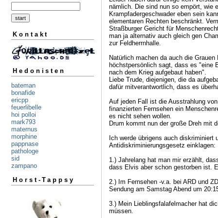
nämlich. Die sind nun so empört, wie e
Krampfadergeschwader eben sein kann u
elementaren Rechten beschränkt. Vermu
Straßburger Gericht für Menschenrecht
Kontakt
man ja alternativ auch gleich gen Ch
zur Feldherrnhalle.
Natürlich machen da auch die Grauen 
höchstpersönlich sagt, dass es "eine Be
Hedonisten
nach dem Krieg aufgebaut haben".
Liebe Trude, diejenigen, die da aufgeb
bateman
dafür mitverantwortlich, dass es überh
bonafide
ericpp
Auf jeden Fall ist die Ausstrahlung v
feuerlibelle
finanzierten Fernsehen ein Menschenre
hoi polloi
es nicht sehen wollen.
mark793
Drum kommt nun der große Dreh mit de
maternus
morphine
Ich werde übrigens auch diskriminiert
pappnase
Antidiskriminierungsgesetz einklagen:
pathologe
sid
1.) Jahrelang hat man mir erzählt, das
zampano
dass Elvis aber schon gestorben ist. 
Horst-Tappsy
2.) Im Fernsehen -v.a. bei ARD und ZDF
Sendung am Samstag Abend um 20:15 
3.) Mein Lieblingsfalafelmacher hat d
müssen.