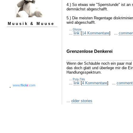
4.) So etwas wie "Sperrstunde" ist an 
demnächst abgeschafft.
5.) Die meisten Regentage diskrimini
wird abgeschafft.
Muusik & Muuse
...
Glotze
...
link
[
14 Kommentare
] ...
commen
Grenzenlose Denkerei
Wenn der Schäuble noch ein paar mal 
das doch glatt und überlege mir die Ei
Handlungsspektrum.
...
Poly-Tikk
...
link
[
4 Kommentare
] ...
comment
www.
flick
r
.com
...
older stories