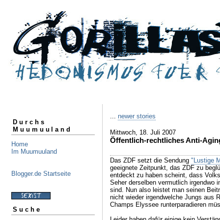
...
newer stories
Durchs
Muumuuland
Mittwoch, 18. Juli 2007
Öffentlich-rechtliches Anti-Agin
Home
Im Muumuuland
Das ZDF setzt die Sendung
"Lustige 
geeignete Zeitpunkt, das ZDF zu begl
Blogger.de Startseite
entdeckt zu haben scheint, dass Volks
Seher derselben vermutlich irgendwo i
sind. Nun also leistet man seinen Beit
nicht wieder irgendwelche Jungs aus 
Champs Elyssee runterparadieren mü
Suche
Leider haben dafür einige kein Verstä