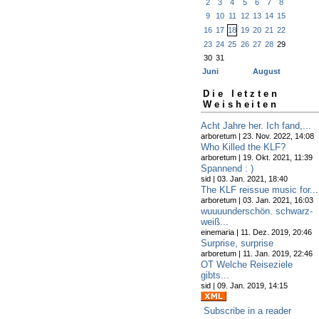
2
3
4
5
6
7
8
9
10
11
12
13
14
15
16
17
18
19
20
21
22
23
24
25
26
27
28
29
30
31
Juni
August
Die letzten
Weisheiten
Acht Jahre her. Ich fand,...
arboretum | 23. Nov. 2022, 14:08
Who Killed the KLF?
arboretum | 19. Okt. 2021, 11:39
Spannend : )
sid | 03. Jan. 2021, 18:40
The KLF reissue music for...
arboretum | 03. Jan. 2021, 16:03
wuuuunderschön. schwarz-
weiß...
einemaria | 11. Dez. 2019, 20:46
Surprise, surprise
arboretum | 11. Jan. 2019, 22:46
OT Welche Reiseziele
gibts...
sid | 09. Jan. 2019, 14:15
Subscribe in a reader