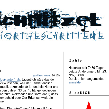
Zahlen
Hedonist seit 7486 Tagen
g
Letzte Änderungen: Mi, 23.
Nov, 14:08
gorillaschnitzel
, 16:13h
Du bist nicht angemeldet ...
Musikanten" ab.
Eigentlich wäre das der
anmelden
ückwünschen, weil der Sender endlich
musik erzreaktionär ist und die Hörer und
n den Jahren 33 bis 45 hängengeblieben
SideKICK
rag zum Weltfrieden und sorgt dafür, dass
Remscheid oder Oer-Erkenschwick die
ssen.
ndnis. Die betroffenen Volksmusikfans