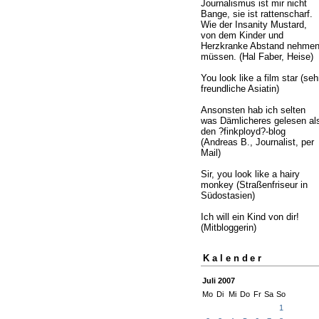
Journalismus ist mir nicht
Bange, sie ist rattenscharf.
Wie der Insanity Mustard,
von dem Kinder und
Herzkranke Abstand nehme
müssen. (Hal Faber, Heise)
You look like a film star (seh
freundliche Asiatin)
Ansonsten hab ich selten
was Dämlicheres gelesen al
den ?finkployd?-blog
(Andreas B., Journalist, per
Mail)
Sir, you look like a hairy
monkey (Straßenfriseur in
Südostasien)
Ich will ein Kind von dir!
(Mitbloggerin)
Kalender
Juli 2007
Mo
Di
Mi
Do
Fr
Sa
So
1