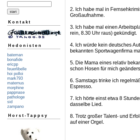
2. Ich habe mal in Fernsehkrimi
Großaufnahme.
Kontakt
3. Ich habe mal einen Arbeitspla
rein, 8.30 Uhr raus) gekündigt.
4. Ich würde kein deutsches Aut
Hedonisten
bekannten Sportwagenfirma ma
bateman
bonafide
5. Die Mama eines relativ bekan
ericpp
schon Hosen für mich geänders
feuerlibelle
hoi polloi
mark793
6. Samstags trinke ich regelmäß
maternus
Espresso.
morphine
pappnase
pathologe
7. Ich hörte einst etwa 8 Stunde
sid
dasselbe Lied.
zampano
8. Trotz großer Talent- und Erfo
Horst-Tappsy
auf einer Orgel.