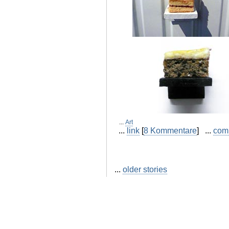
...
Art
...
link
[
8 Kommentare
] ...
com
...
older stories