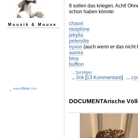
8 sollen das kriegen. Acht! Oh
schon haben könnte:
chauvi
Muusik & Muuse
morphine
jekylla
petersilie
nyxon
(auch wenn er das nicht 
aurora
bina
bufflon
...
Sonstiges
...
link
[
13 Kommentare
] ...
co
www.
flick
r
.com
DOCUMENTArische Völle