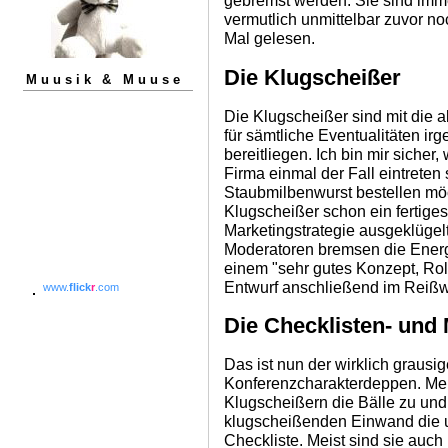
gebremst werden. Sie sind imme
vermutlich unmittelbar zuvor no
Mal gelesen.
Die Klugscheißer
Muusik & Muuse
Die Klugscheißer sind mit die a
für sämtliche Eventualitäten ir
bereitliegen. Ich bin mir sicher
Firma einmal der Fall eintreten 
Staubmilbenwurst bestellen möc
Klugscheißer schon ein fertiges
Marketingstrategie ausgeklügelt
Moderatoren bremsen die Energ
einem "sehr gutes Konzept, Rol
Entwurf anschließend im Reißw
www.
flick
r
.com
Die Checklisten- und 
Das ist nun der wirklich grausi
Konferenzcharakterdeppen. Meis
Klugscheißern die Bälle zu un
klugscheißenden Einwand die 
Checkliste. Meist sind sie auch