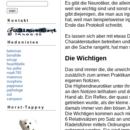
Es gibt die Neurotiker, die alle
weil sie wichtig sind und sons
gibt diejenigen, die man aus ir
hat, weil man beispielsweise i
Kontakt
Ende das Protokoll schreibt.
Es lassen sich aber mit etwas Di
Charakterstudien betreiben un
Hedonisten
an die Sache rangeht, hat man 
bateman
bonafide
Die Wichtigen
ericpp
feuerlibelle
hoi polloi
Das sind immer die, die unwichti
mark793
zusätzlich zum armen Praktikan
maternus
eigenen Notizen.
morphine
Die Highendneurotiker unter ih
pappnase
pathologe
an den Notizen teilhaben und de
sid
Hand ab. Ein Reflex, der quasi 
zampano
getrieben wurde, als der kleine
Horst-Tappsy
damals immer von den bösen Ju
Die Wichtigen kommen auch mit
6 Relativsätzen pro Satz an u
Rädelsführer mittels Ordnungsr