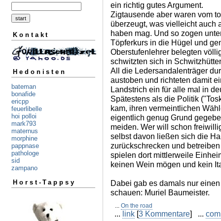
ein richtig gutes Argument.
Zigtausende aber waren vom t
überzeugt, was vielleicht auch
haben mag. Und so zogen unte
Kontakt
Töpferkurs in die Hügel und ge
Oberstufenlehrer belegten völl
schwitzten sich in Schwitzhütte
All die Ledersandalenträger dur
Hedonisten
austoben und richteten damit 
bateman
Landstrich ein für alle mal in d
bonafide
Spätestens als die Politik ("Tos
ericpp
kam, ihren vermeintlichen Wähle
feuerlibelle
hoi polloi
eigentlich genug Grund gegebe
mark793
meiden. Wer will schon freiwill
maternus
selbst davon ließen sich die Ha
morphine
zurückschrecken und betreiben
pappnase
pathologe
spielen dort mittlerweile Einhe
sid
keinen Wein mögen und kein It
zampano
Dabei gab es damals nur einen
Horst-Tappsy
schauen: Muriel Baumeister.
...
On the road
...
link
[
3 Kommentare
] ...
com