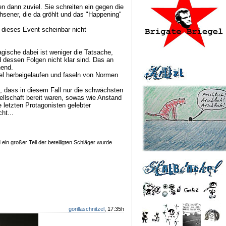
 dann zuviel. Sie schreiten ein gegen die
sener, die da gröhlt und das "Happening"
h dieses Event scheinbar nicht
agische dabei ist weniger die Tatsache,
d dessen Folgen nicht klar sind. Das an
nend.
el herbeigelaufen und faseln von Normen
s, dass in diesem Fall nur die schwächsten
ellschaft bereit waren, sowas wie Anstand
 letzten Protagonisten gelebter
ht...
ein großer Teil der beteiligten Schläger wurde
gorillaschnitzel
, 17:35h