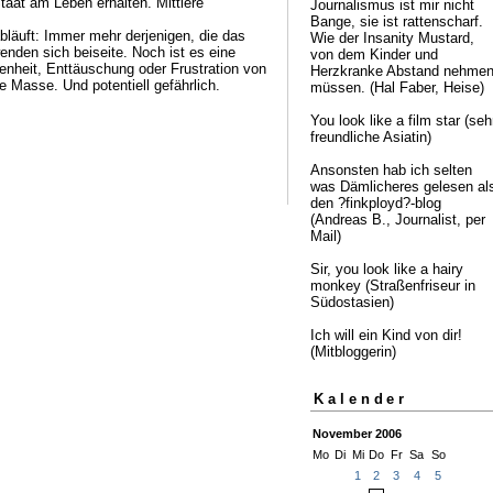
taat am Leben erhalten. Mittlere
Journalismus ist mir nicht
Bange, sie ist rattenscharf.
bläuft: Immer mehr derjenigen, die das
Wie der Insanity Mustard,
enden sich beiseite. Noch ist es eine
von dem Kinder und
nheit, Enttäuschung oder Frustration von
Herzkranke Abstand nehme
e Masse. Und potentiell gefährlich.
müssen. (Hal Faber, Heise)
You look like a film star (seh
freundliche Asiatin)
Ansonsten hab ich selten
was Dämlicheres gelesen al
den ?finkployd?-blog
(Andreas B., Journalist, per
Mail)
Sir, you look like a hairy
monkey (Straßenfriseur in
Südostasien)
Ich will ein Kind von dir!
(Mitbloggerin)
Kalender
November 2006
Mo
Di
Mi
Do
Fr
Sa
So
1
2
3
4
5