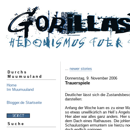
...
newer stories
Durchs
Muumuuland
Donnerstag, 9. November 2006
Trauerspiele
Home
Im Muumuuland
Deutlicher lässt sich die Zustandsbes
darstellen:
Blogger.de Startseite
Anfang der Woche kam es zu einer Ma
so etwas unwillkürlich an Hell´s Angel
Hier aber war alles ganz anders. Hier 
dem Dach eines Rathauses. Die johle
Suche
Schaulustigen ermuntern sie hierzu n
doch endlich springen.