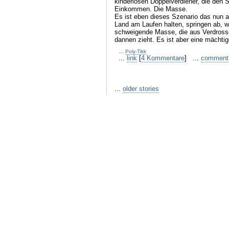
kinderlosen Doppelverdiener, die den S
Einkommen. Die Masse.
Es ist eben dieses Szenario das nun a
Land am Laufen halten, springen ab, w
schweigende Masse, die aus Verdrosse
dannen zieht. Es ist aber eine mächtig
...
Poly-Tikk
...
link
[
4 Kommentare
] ...
comment
...
older stories