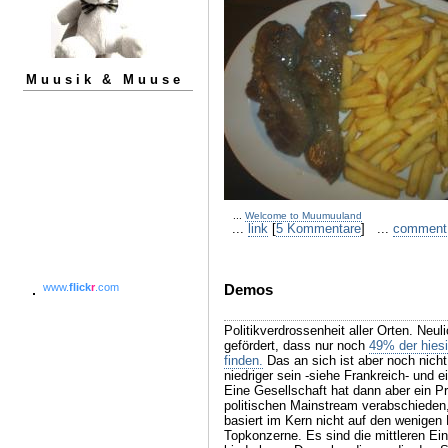
Muusik & Muuse
...
Welcome to Muumuuland
...
link
[
5 Kommentare
] ...
comment
Demos
www.
flick
r
.com
Politikverdrossenheit aller Orten. Neu
gefördert, dass nur noch
49% der hies
finden.
Das an sich ist aber noch nic
niedriger sein -siehe Frankreich- und 
Eine Gesellschaft hat dann aber ein P
politischen Mainstream verabschieden,
basiert im Kern nicht auf den wenigen 
Topkonzerne. Es sind die mittleren Ei