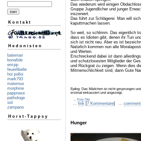
Das wiederum wird einigen Obdachlosen
Gruppe Jugendlicher und junger Erwach
inszeniert.
Das führt zur Schlägerei. Man will sic
Kontakt
kaputtmachen lassen.
So weit, so schlimm. Das eigentlich tr
dass es Idioten gibt, denen ihr Tun un
sich ist nicht neu. Aber es ist bezeich
Hedonisten
Natürlich kommen nun alle Moralapost
und Werten.
bateman
Erschreckend dabei ist dann allerding
bonafide
und schutzlosesten Mitglieder der Ges
ericpp
und Rückgrat zu zeigen. Wenn dies die
feuerlibelle
Mitmenschlichkeit sind, dann Gute Nac
hoi polloi
mark793
maternus
morphine
Epilog: Das Mädchen ist nicht gesprungen und 
erstmal einkassiert und angezeigt.
pappnase
pathologe
...
Poly-Tikk
sid
...
link
[
7 Kommentare
] ...
comment
zampano
Horst-Tappsy
Hunger