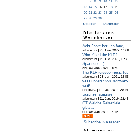
6
7
8
9
10
11
12
13
14
15
16
17
18
19
20
21
22
23
24
25
26
27
28
29
30
Oktober
Dezember
Die letzten
Weisheiten
Acht Jahre her. Ich fand,...
arboretum | 23. Nov. 2022, 14:08
Who Killed the KLF?
arboretum | 19. Okt. 2021, 11:39
Spannend : )
sid | 03. Jan. 2021, 18:40
The KLF reissue music for...
arboretum | 03. Jan. 2021, 16:03
wuuuunderschön. schwarz-
weiß...
einemaria | 11. Dez. 2019, 20:46
Surprise, surprise
arboretum | 11. Jan. 2019, 22:46
OT Welche Reiseziele
gibts...
sid | 09. Jan. 2019, 14:15
Subscribe in a reader
Altmuumuu