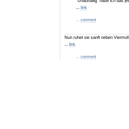
"Unauffällig" hätte ich das jet
...
link
...
comment
Nun ruhet sie sanft neben Viermo
...
link
...
comment