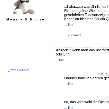
...haha....so was ähnliches h
Ritt über grüne Wiesen etc.
geschrieben.Todesanzeigen s
Käseblatt hier lese.Oft ein Q
Muusik & Muuse
...
link
...
comment
Dreirädle? Kann man das übersetz
Rollstuhl?
...
link
www.
flick
r
.com
gorillas
Darüber habe ich ehrlich ges
...
link
g
na, das wird wohl die Oma
...
link