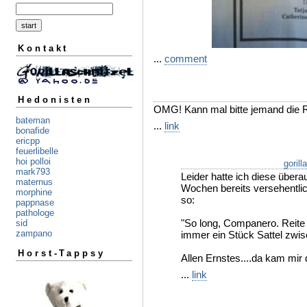
Kontakt
...
comment
Hedonisten
OMG! Kann mal bitte jemand die R
bateman
...
link
bonafide
ericpp
feuerlibelle
hoi polloi
gorill
mark793
Leider hatte ich diese übera
maternus
Wochen bereits versehentlich
morphine
so:
pappnase
pathologe
"So long, Companero. Reite
sid
zampano
immer ein Stück Sattel zwis
Horst-Tappsy
Allen Ernstes....da kam mir 
...
link