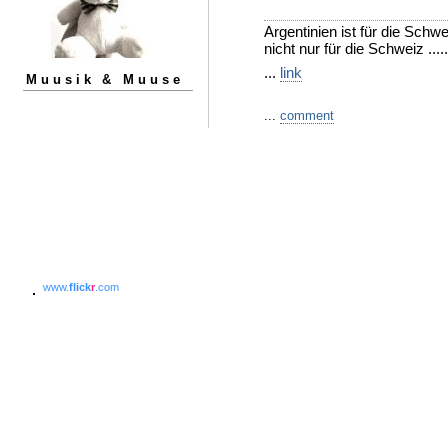
Argentinien ist für die Sch
nicht nur für die Schweiz .....
...
link
Muusik & Muuse
...
comment
www.
flick
r
.com