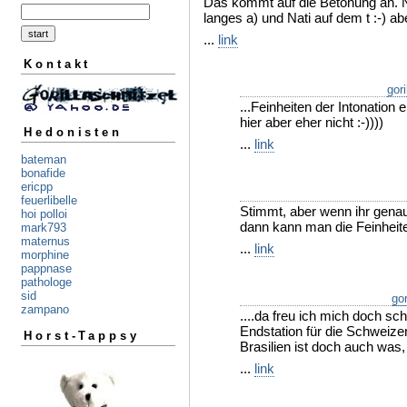
Das kommt auf die Betonung an. Na
langes a) und Nati auf dem t :-) a
...
link
Kontakt
gori
...Feinheiten der Intonation
hier aber eher nicht :-))))
Hedonisten
...
link
bateman
bonafide
ericpp
feuerlibelle
Stimmt, aber wenn ihr genau
hoi polloi
dann kann man die Feinheit
mark793
maternus
...
link
morphine
pappnase
pathologe
sid
gor
zampano
....da freu ich mich doch sch
Endstation für die Schweize
Horst-Tappsy
Brasilien ist doch auch was,
...
link