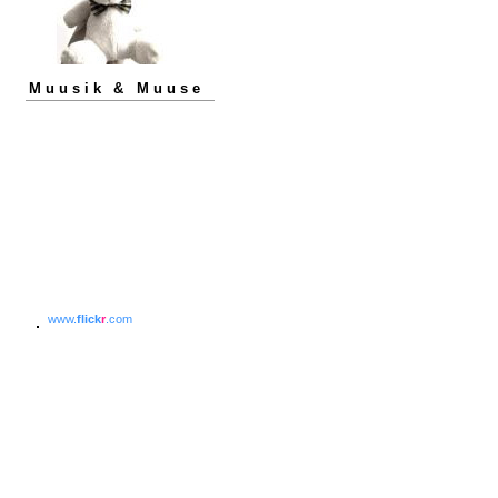
Muusik & Muuse
www.
flick
r
.com