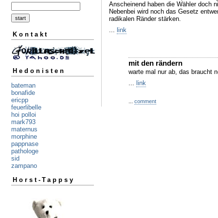
Anscheinend haben die Wähler doch n
Nebenbei wird noch das Gesetz entwer
radikalen Ränder stärken.
...
link
Kontakt
mit den rändern
Hedonisten
warte mal nur ab, das braucht n
...
link
bateman
bonafide
ericpp
...
comment
feuerlibelle
hoi polloi
mark793
maternus
morphine
pappnase
pathologe
sid
zampano
Horst-Tappsy