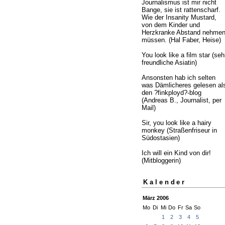
Journalismus ist mir nicht
Bange, sie ist rattenscharf.
Wie der Insanity Mustard,
von dem Kinder und
Herzkranke Abstand nehme
müssen. (Hal Faber, Heise)
You look like a film star (seh
freundliche Asiatin)
Ansonsten hab ich selten
was Dämlicheres gelesen al
den ?finkployd?-blog
(Andreas B., Journalist, per
Mail)
Sir, you look like a hairy
monkey (Straßenfriseur in
Südostasien)
Ich will ein Kind von dir!
(Mitbloggerin)
Kalender
März 2006
Mo
Di
Mi
Do
Fr
Sa
So
1
2
3
4
5