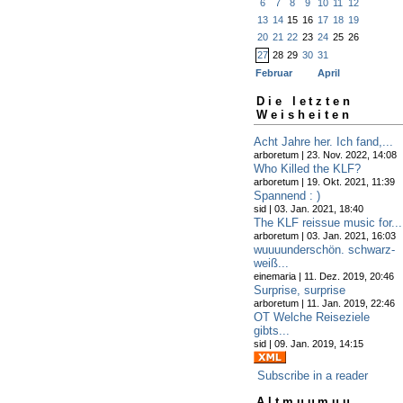
6
7
8
9
10
11
12
13
14
15
16
17
18
19
20
21
22
23
24
25
26
27
28
29
30
31
Februar
April
Die letzten
Weisheiten
Acht Jahre her. Ich fand,...
arboretum | 23. Nov. 2022, 14:08
Who Killed the KLF?
arboretum | 19. Okt. 2021, 11:39
Spannend : )
sid | 03. Jan. 2021, 18:40
The KLF reissue music for...
arboretum | 03. Jan. 2021, 16:03
wuuuunderschön. schwarz-
weiß...
einemaria | 11. Dez. 2019, 20:46
Surprise, surprise
arboretum | 11. Jan. 2019, 22:46
OT Welche Reiseziele
gibts...
sid | 09. Jan. 2019, 14:15
Subscribe in a reader
Altmuumuu