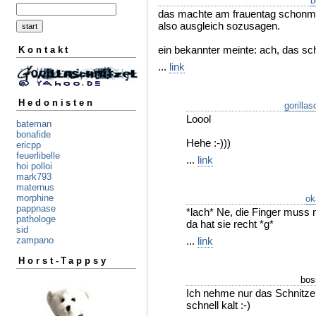
b
das machte am frauentag schonmal
also ausgleich sozusagen.
ein bekannter meinte: ach, das sch
Kontakt
...
link
Hedonisten
gorillas
Loool
bateman
bonafide
Hehe :-)))
ericpp
feuerlibelle
...
link
hoi polloi
mark793
maternus
morphine
ok
pappnase
*lach* Ne, die Finger muss
pathologe
da hat sie recht *g*
sid
...
link
zampano
Horst-Tappsy
bos
Ich nehme nur das Schnitze
schnell kalt :-)