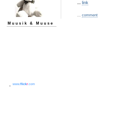
...
link
...
comment
Muusik & Muuse
www.
flick
r
.com