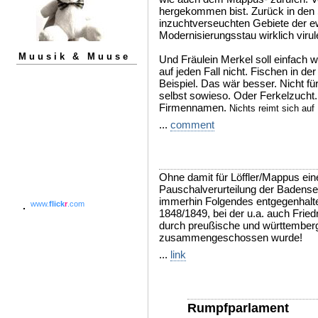
hergekommen bist. Zurück in den 
inzuchtverseuchten Gebiete der e
Modernisierungsstau wirklich virule
Muusik & Muuse
Und Fräulein Merkel soll einfach
auf jeden Fall nicht. Fischen in 
Beispiel. Das wär besser. Nicht für
selbst sowieso. Oder Ferkelzucht.
Firmennamen.
Nichts reimt sich auf
...
comment
Ohne damit für Löffler/Mappus ein
Pauschalverurteilung der Badenser
immerhin Folgendes entgegenhalt
www.
flick
r
.com
1848/1849, bei der u.a. auch Frie
durch preußische und württemberg
zusammengeschossen wurde!
...
link
Rumpfparlament