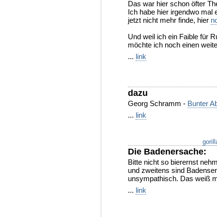
Das war hier schon öfter Th
Ich habe hier irgendwo mal e
jetzt nicht mehr finde, hier
n
Und weil ich ein Faible für
möchte ich noch einen weit
...
link
dazu
Georg Schramm -
Bunter Ab
...
link
goril
Die Badenersache:
Bitte nicht so bierernst ne
und zweitens sind Badenser
unsympathisch. Das weiß man
...
link