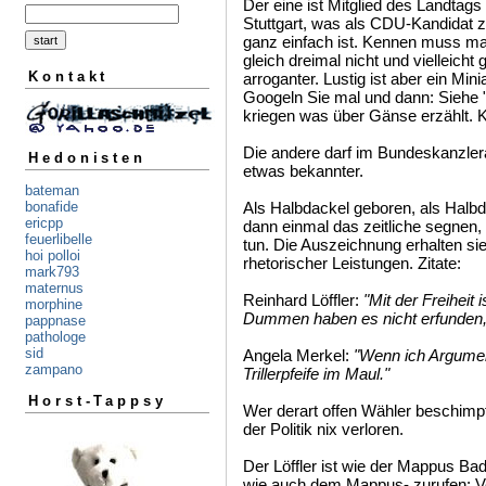
Der eine ist Mitglied des Landtags
Stuttgart, was als CDU-Kandida
ganz einfach ist. Kennen muss man
gleich dreimal nicht und vielleicht
Kontakt
arroganter. Lustig ist aber ein Mi
Googeln Sie mal und dann: Siehe "
kriegen was über Gänse erzählt. K
Die andere darf im Bundeskanzlera
Hedonisten
etwas bekannter.
bateman
Als Halbdackel geboren, als Halb
bonafide
ericpp
dann einmal das zeitliche segnen,
feuerlibelle
tun. Die Auszeichnung erhalten sie
hoi polloi
rhetorischer Leistungen. Zitate:
mark793
maternus
Reinhard Löffler:
"Mit der Freiheit
morphine
Dummen haben es nicht erfunden, 
pappnase
pathologe
sid
Angela Merkel:
"Wenn ich Argument
zampano
Trillerpfeife im Maul."
Horst-Tappsy
Wer derart offen Wähler beschimpf
der Politik nix verloren.
Der Löffler ist wie der Mappus B
wie auch dem Mappus- zurufen: V